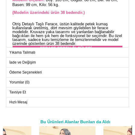
Basen: 99 cm, Kilo: 56 kg.
(Modelin üzerindeki ürün 38 bedendir.)
Otriş Detaylı Taşlı Ferace, üstün kalitede petek kumaş
kullanılarak üretilmiş, dört mevsim giyilebilen bir ferace
modelidir. Kruvaze yaka tasarımı ve yanlardan bağlanabilir
bağcıkları ile hem şık hem de fonksiyonel bir seçimdir. Bu özel
tasarım, sadece kuru temizleme ile temizlenmelidir ve model
üzerinde gösterilen ürün 38 bedendir.
FERACE BEDEN ÖLÇÜLERİ
(CM)
Yıkama Talimatı
Beden
Göğüs
Boy
İade ve Değişim
38
96
140
Ödeme Seçenekleri
40
100
140
Yorumlar (0)
42
104
140
44
108
140
Tavsiye Et
46
112
140
Hızlı Mesaj
48
116
140
Bu Ürünleri Alanlar Bunları da Aldı
a>