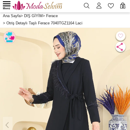
0
Menü
Ana Sayfa
>
DIŞ GİYİM
>
Ferace
>
Otriş Detaylı Taşlı Ferace 7040TGZ1164 Laci