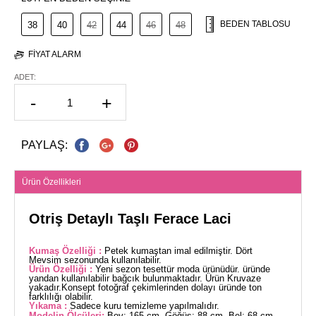
BEDEN TABLOSU
38
40
42
44
46
48
FIYAT ALARM
ADET:
-
+
PAYLAŞ:
Ürün Özellikleri
Otriş Detaylı Taşlı Ferace Laci
Kumaş Özelliği :
Petek kumaştan imal edilmiştir. Dört
Mevsim sezonunda kullanılabilir.
Ürün Özelliği :
Yeni sezon tesettür moda ürünüdür. üründe
yandan kullanılabilir bağcık bulunmaktadır. Ürün Kruvaze
yakadır.Konsept fotoğraf çekimlerinden dolayı üründe ton
farklılığı olabilir.
Yıkama :
Sadece kuru temizleme yapılmalıdır.
Modelin Ölçüleri:
Boy: 165 cm, Göğüs: 88 cm, Bel: 68 cm,