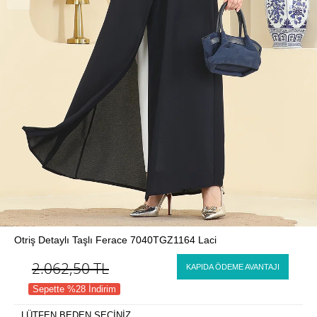
Otriş Detaylı Taşlı Ferace 7040TGZ1164 Laci
2.062,50
TL
KAPIDA ÖDEME AVANTAJI
Sepette %28 İndirim
LÜTFEN BEDEN SEÇİNİZ