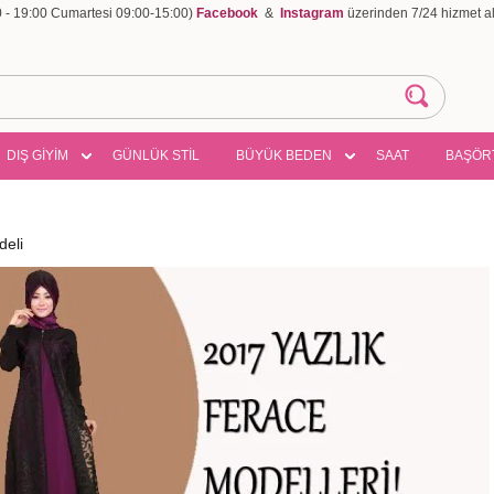
00 - 19:00 Cumartesi 09:00-15:00)
Facebook
&
Instagram
üzerinden 7/24 hizmet ala
DIŞ GİYİM
GÜNLÜK STİL
BÜYÜK BEDEN
SAAT
BAŞÖR
eli