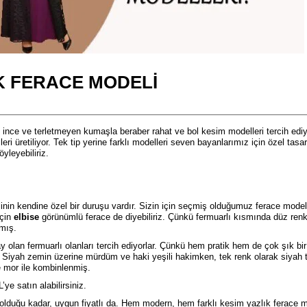
 FERACE MODELI
 ince ve terletmeyen kumaşla beraber rahat ve bol kesim modelleri tercih ed
i üretiliyor. Tek tip yerine farklı modelleri seven bayanlarımız için özel tasa
yleyebiliriz.
inin kendine özel bir duruşu vardır. Sizin için seçmiş olduğumuz ferace model
için
elbise
görünümlü ferace de diyebiliriz. Çünkü fermuarlı kısmında düz renk 
lmış.
olan fermuarlı olanları tercih ediyorlar. Çünkü hem pratik hem de çok şık bir
Siyah zemin üzerine mürdüm ve haki yeşili hakimken, tek renk olarak siyah te
 mor ile kombinlenmiş.
’ye satın alabilirsiniz.
 olduğu kadar, uygun fiyatlı da. Hem modern, hem farklı kesim yazlık ferace m