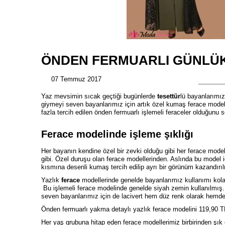
ÖNDEN FERMUARLI GÜNLÜK
07 Temmuz 2017
Yaz mevsimin sıcak geçtiği bugünlerde
tesettür
lü bayanlarımız
giymeyi seven bayanlarımız için artık özel kumaş ferace modeller
fazla tercih edilen önden fermuarlı işlemeli feraceler olduğunu sö
Ferace modelinde işleme şıklığı
Her bayanın kendine özel bir zevki olduğu gibi her ferace model
gibi. Özel duruşu olan ferace modellerinden. Aslında bu model 
kısmına desenli kumaş tercih edilip ayrı bir görünüm kazandırı
Yazlık
ferace
modellerinde genelde bayanlarımız kullanımı kolay 
Bu işlemeli ferace modelinde genelde siyah zemin kullanılmış. 
seven bayanlarımız için de lacivert hem düz renk olarak hemde
Önden fermuarlı yakma detaylı
yazlık ferace
modelini 119,90 TL
Her yaş grubuna hitap eden ferace modellerimiz birbirinden şık