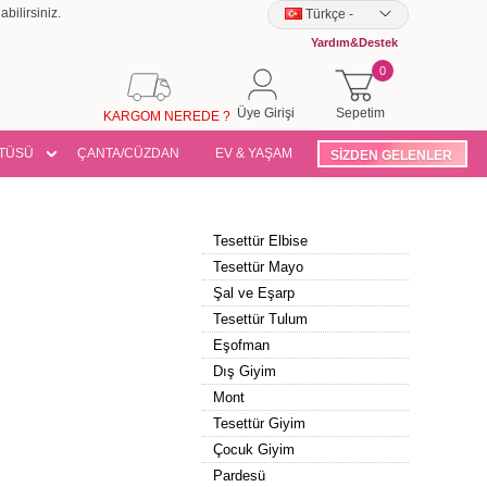
bilirsiniz.
Türkçe
-
Yardım&Destek
0
Üye Girişi
Sepetim
KARGOM NEREDE ?
TÜSÜ
ÇANTA/CÜZDAN
EV & YAŞAM
SİZDEN GELENLER
Tesettür Elbise
Tesettür Mayo
Şal ve Eşarp
Tesettür Tulum
Eşofman
Dış Giyim
Mont
Tesettür Giyim
Çocuk Giyim
Pardesü