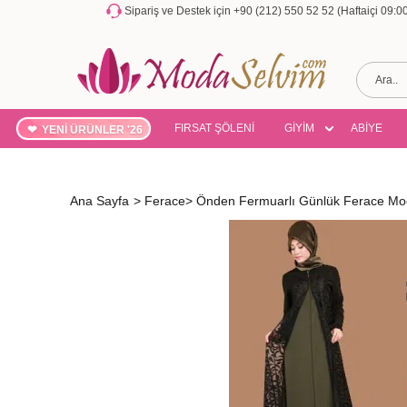
Sipariş ve Destek için +90 (212) 550 52 52 (Haftaiçi 09:
FIRSAT ŞÖLENİ
GİYİM
ABİYE
YENİ ÜRÜNLER '26
Ana Sayfa
>
Ferace
>
Önden Fermuarlı Günlük Ferace Mod