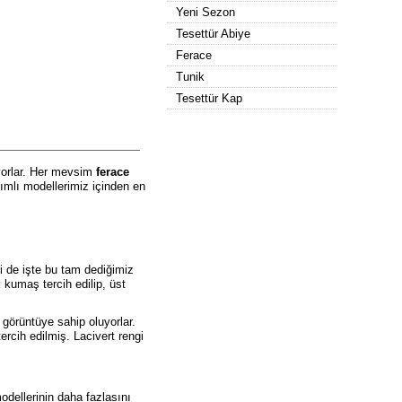
Yeni Sezon
Tesettür Abiye
Ferace
Tunik
Tesettür Kap
iyorlar. Her mevsim
ferace
rımlı modellerimiz içinden en
i de işte bu tam dediğimiz
kumaş tercih edilip, üst
 görüntüye sahip oluyorlar.
rcih edilmiş. Lacivert rengi
odellerinin daha fazlasını