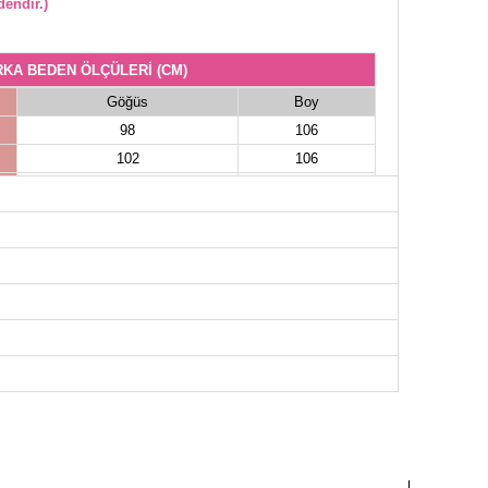
endir.)
RKA BEDEN ÖLÇÜLERİ (CM)
Göğüs
Boy
98
106
102
106
106
106
108
106