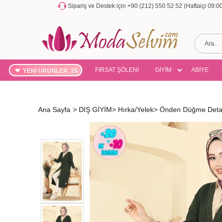
Sipariş ve Destek için +90 (212) 550 52 52 (Haftaiçi 09:
FIRSAT ŞÖLENİ
GİYİM
ABİYE
YENİ ÜRÜNLER '26
Ana Sayfa
>
DIŞ GİYİM
>
Hırka/Yelek
>
Önden Düğme Detay