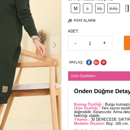
M
L
XL
XXL
FIYAT ALARM
ADET:
-
+
PAYLAŞ:
Ürün Özellikleri
Önden Düğme Detayl
Kumaş Özelliği :
Burgu kumaştan
Ürün Özelliği :
Yeni sezon teset
düğmelidir. Astarsızdır. Arma deta
farklılığı olabilir.
Yıkama :
30 DERECEDE SIKTIR
Modelin Ölçüleri:
Boy: 165 cm, 