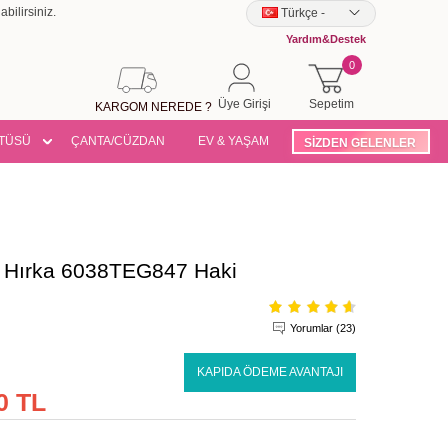
bilirsiniz.
Türkçe
-
Yardım&Destek
0
Üye Girişi
Sepetim
KARGOM NEREDE ?
TÜSÜ
ÇANTA/CÜZDAN
EV & YAŞAM
SİZDEN GELENLER
 Hırka 6038TEG847 Haki
Yorumlar (23)
KAPIDA ÖDEME AVANTAJI
0 TL