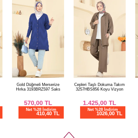
Cepleri Taşlı Dokuma Takım
Aksesuar Düğmeli Triko
3257HBS856 Koyu Vizyon
Takım 2723AYD574
Ekru&Siyah
1.425,00
TL
682,00
TL
Net %28 İndirim
1026,00 TL
Net %28 İndirim
491,04 TL