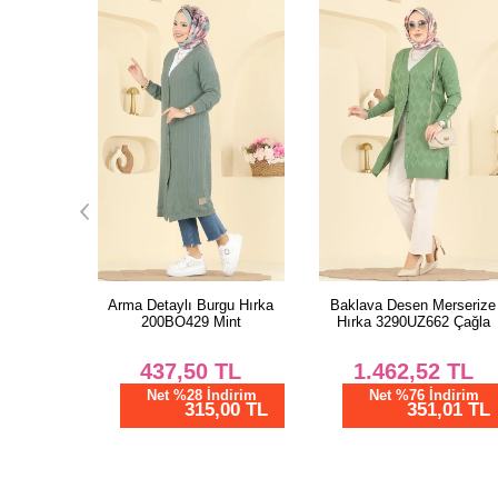
gu Hırka
Baklava Desen Merserize
Gold Düğmeli Merserize
int
Hırka 3290UZ662 Çağla
Hırka 3193BRZ597 Saks
TL
1.462,52
TL
570,00
TL
dirim
Net %76 İndirim
Net %28 İndirim
00 TL
351,01 TL
410,40 TL