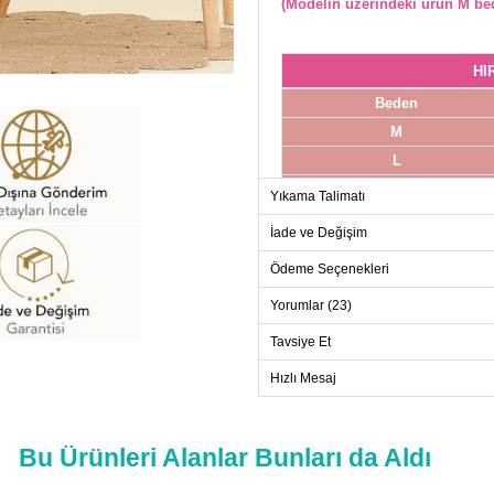
(Modelin üzerindeki ürün M bed
HI
Beden
M
L
XL
Yıkama Talimatı
XXL
İade ve Değişim
Ödeme Seçenekleri
Yorumlar (23)
Tavsiye Et
Hızlı Mesaj
Bu Ürünleri Alanlar Bunları da Aldı