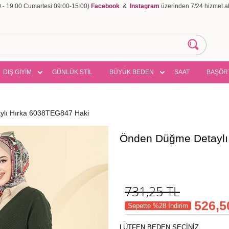
00 - 19:00 Cumartesi 09:00-15:00)
Facebook
&
Instagram
üzerinden 7/24 hizmet ala
DIŞ GİYİM
GÜNLÜK STİL
BÜYÜK BEDEN
SAAT
BAŞÖR
lı Hırka 6038TEG847 Haki
Önden Düğme Detaylı
731,25
TL
526,5
Sepette %28 İndirim
LÜTFEN BEDEN SEÇİNİZ