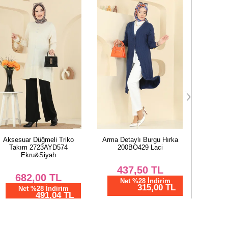
Arma Detaylı Burgu Hırka
Figür Detaylı Merserize Hırka
Kristal 
200BO429 Laci
3207UZ662 Bordo
P
437,50
TL
1.875,02
TL
2.
Net %28 İndirim
Net %76 İndirim
N
315,00 TL
450,01 TL