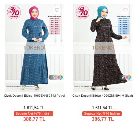
TÜKENDI
TÜKENDI
9
9
Çiçek Desenli Elbise 4069ZNN894-M Petrol
Çiçek Desenli Elbise 4069ZNN894-M Siyah
1.611,54 TL
1.611,54 TL
Sepette Net %76 İndirim
Sepette Net %76 İndirim
386,77 TL
386,77 TL