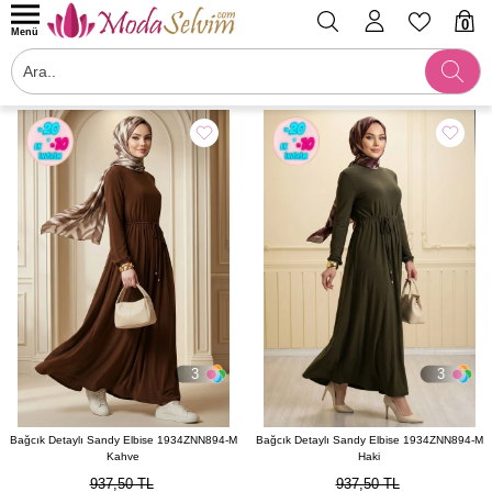
0
Menü
Filtrele
3
3
Bağcık Detaylı Sandy Elbise 1934ZNN894-M
Bağcık Detaylı Sandy Elbise 1934ZNN894-M
Kahve
Haki
937,50 TL
937,50 TL