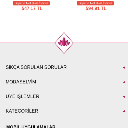
Sepette Net %76 İndirim
Sepette Net %76 İndirim
547,17 TL
594,91 TL
SIKÇA SORULAN SORULAR
MODASELVİM
ÜYE İŞLEMLERİ
KATEGORİLER
MOBİL UYGULAMALAR