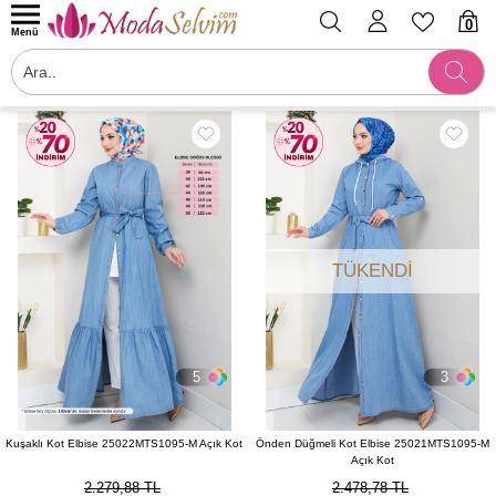
0
Menü
Filtrele
TÜKENDI
5
3
Kuşaklı Kot Elbise 25022MTS1095-M Açık Kot
Önden Düğmeli Kot Elbise 25021MTS1095-M
Açık Kot
2.279,88 TL
2.478,78 TL