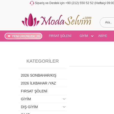
Sipariş ve Destek için +90 (212) 550 52 52 (Haftaiçi 09:
FIRSAT ŞÖLENİ
GİYİM
ABİYE
YENİ ÜRÜNLER '26
KATEGORILER
2026 SONBAHAR/KIŞ
2026 İLKBAHAR /YAZ
FIRSAT ŞÖLENİ
GİYİM
DIŞ GİYİM