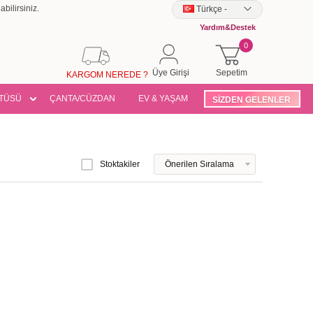
bilirsiniz.
Türkçe
-
Yardım&Destek
0
Üye Girişi
Sepetim
KARGOM NEREDE ?
TÜSÜ
ÇANTA/CÜZDAN
EV & YAŞAM
SİZDEN GELENLER
Stoktakiler