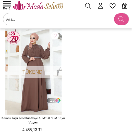
0
Menü
Filtrele
TÜKENDI
13
Kemeri Taşlı Tesettür Abiye ALM52879-M Koyu
Vizyon
4.455,13 TL