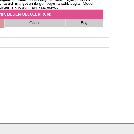
 lastikli manşetleri ile gün boyu rahatlık sağlar. Model
uygun şıklık sunmayı vaat ediyor.
NİK BEDEN ÖLÇÜLERİ (CM)
Göğüs
Boy
98
99
104
99
106
99
112
99
116
99
118
99
120
99
122
99