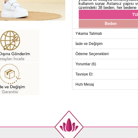
kullanım sunar. Astarsız yapısı ve
üzerindeki 38 beden, her bedene 
TU
Beden
38
Yıkama Talimatı
40
İade ve Değişim
42
Ödeme Seçenekleri
44
46
Yorumlar (6)
48
Tavsiye Et
50
Hızlı Mesaj
52