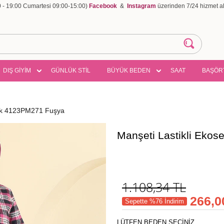
00 - 19:00 Cumartesi 09:00-15:00)
Facebook
&
Instagram
üzerinden 7/24 hizmet ala
DIŞ GİYİM
GÜNLÜK STİL
BÜYÜK BEDEN
SAAT
BAŞÖR
nik 4123PM271 Fuşya
Manşeti Lastikli Eko
1.108,34
TL
266,0
Sepette %76 İndirim
LÜTFEN BEDEN SEÇİNİZ