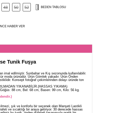
48
50
52
BEDEN TABLOSU
NCE HABER VER
ose Tunik Fuşya
 imal edilmiştir. Sonbahar ve Kış sezonunda kullanılabilir.
tür moda ürünüdür. Ürün Gömlek yakadır. Ürün Önden
stiklidir. Konsept fotoğraf çekimlerinden dolayı üründe ton
ILMADAN YIKANABİLİR.(HASSAS YIKAMA)
Göğüs: 88 cm, Bel: 68 cm, Basen: 99 cm, Kilo: 56 kg.
dendir.)
lmezi, şık ve konforlu bir seçenek olan Manşeti Lastikli
afeti ve sıcaklığı bir araya getiriyor. 30 derecede hassas
eğiniz bu tunik, önden düğmeli tasarımıyla pratik bir