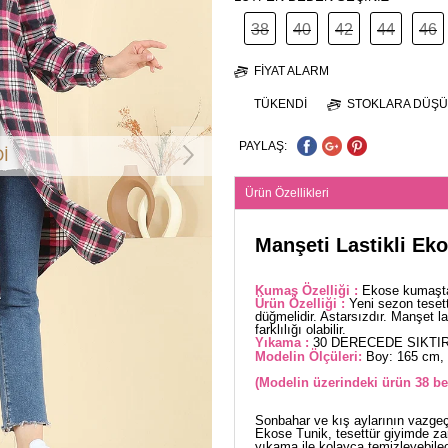
38
40
42
44
46
FIYAT ALARM
TÜKENDI
STOKLARA DÜŞÜ
PAYLAŞ:
İ
Ürün Özellikleri
Manşeti Lastikli Ek
Kumaş Özelliği :
Ekose kumaştan
Ürün Özelliği :
Yeni sezon teset
düğmelidir. Astarsızdır. Manşet la
farklılığı olabilir.
Yıkama :
30 DERECEDE SIKTIR
Modelin Ölçüleri:
Boy: 165 cm, 
(Modelin üzerindeki ürün 38 be
Sonbahar ve kış aylarının vazgeçi
Ekose Tunik, tesettür giyimde zar
yıkama ile kolayca temizleyebilec