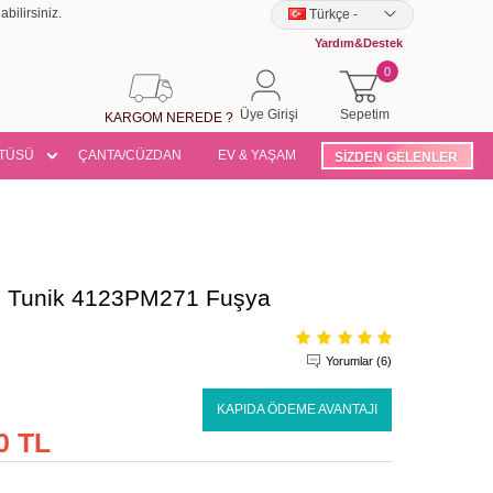
bilirsiniz.
Türkçe
-
Yardım&Destek
0
Üye Girişi
Sepetim
KARGOM NEREDE ?
TÜSÜ
ÇANTA/CÜZDAN
EV & YAŞAM
SİZDEN GELENLER
se Tunik 4123PM271 Fuşya
Yorumlar (6)
KAPIDA ÖDEME AVANTAJI
0 TL