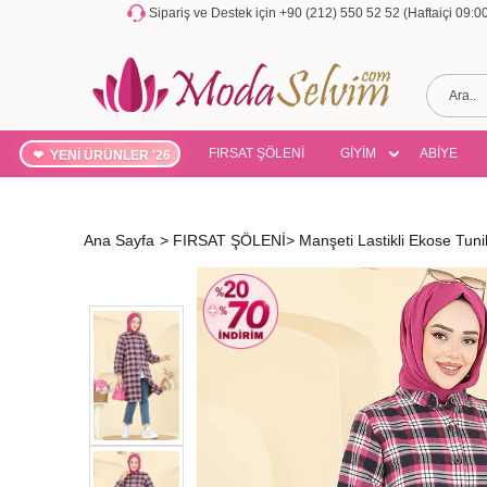
Sipariş ve Destek için +90 (212) 550 52 52 (Haftaiçi 09:
FIRSAT ŞÖLENİ
GİYİM
ABİYE
YENİ ÜRÜNLER '26
Ana Sayfa
>
FIRSAT ŞÖLENİ
>
Manşeti Lastikli Ekose Tu