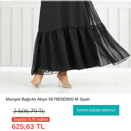
Manşeti Bağcıklı Abiye 5678END900-M Siyah
2.606,79
TL
KAPIDA ÖDEME AVANTAJI
Sepette %76 İndirim
625,63 TL