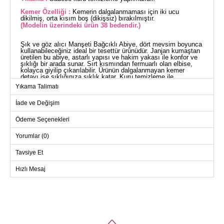
Kemer Özelliği :
Kemerin dalgalanmaması için iki ucu
dikilmiş, orta kısım boş (dikişsiz) bırakılmıştır.
(Modelin üzerindeki ürün 38 bedendir.)
Şık ve göz alıcı Manşeti Bağcıklı Abiye, dört mevsim boyunca
kullanabileceğiniz ideal bir tesettür ürünüdür. Janjan kumaştan
üretilen bu abiye, astarlı yapısı ve hakim yakası ile konfor ve
şıklığı bir arada sunar. Sırt kısmından fermuarlı olan elbise,
kolayca giyilip çıkarılabilir. Ürünün dalgalanmayan kemer
detayı ise şıklığınıza şıklık katar. Kuru temizleme ile
temizlenmesi gereken bu abiyeyi özel günlerinizde gönül
Yıkama Talimatı
rahatlığıyla tercih edebilirsiniz.
İade ve Değişim
Ödeme Seçenekleri
Yorumlar (0)
Tavsiye Et
Hızlı Mesaj