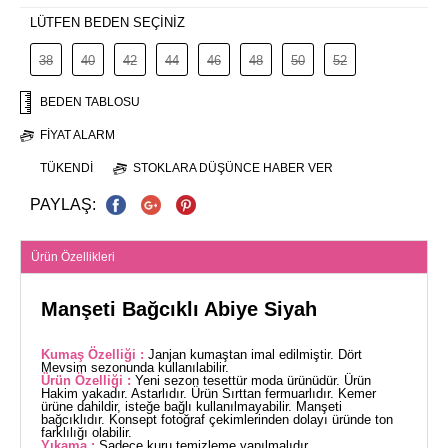
LÜTFEN BEDEN SEÇİNİZ
38
40
42
44
46
48
50
52
BEDEN TABLOSU
FIYAT ALARM
TÜKENDI
STOKLARA DÜŞÜNCE HABER VER
PAYLAŞ:
Ürün Özellikleri
Manşeti Bağcıklı Abiye Siyah
Kumaş Özelliği :
Janjan kumaştan imal edilmiştir. Dört
Mevsim sezonunda kullanılabilir.
Ürün Özelliği :
Yeni sezon tesettür moda ürünüdür. Ürün
Hakim yakadır. Astarlıdır. Ürün Sırttan fermuarlıdır. Kemer
ürüne dahildir, isteğe bağlı kullanılmayabilir. Manşeti
bağcıklıdır. Konsept fotoğraf çekimlerinden dolayı üründe ton
farklılığı olabilir.
Yıkama :
Sadece kuru temizleme yapılmalıdır.