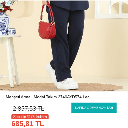
Manşeti Armalı Modal Takım 2740AYD574 Laci
2.857,53
TL
KAPIDA ÖDEME AVANTAJI
Sepette %76 İndirim
685,81 TL