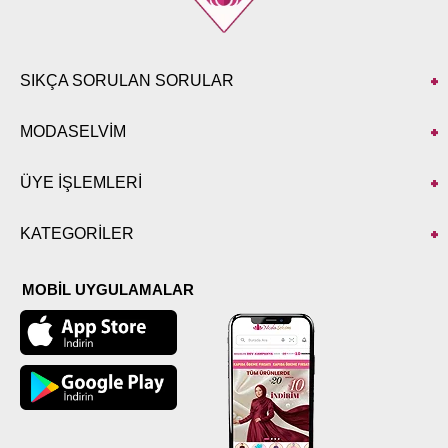
L
99
M
99
S
99
SIKÇA SORULAN SORULAR
XL
99
MODASELVİM
ÜYE İŞLEMLERİ
KATEGORİLER
MOBİL UYGULAMALAR