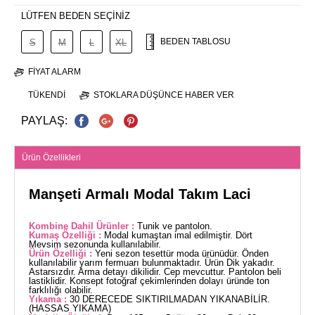
LÜTFEN BEDEN SEÇİNİZ
BEDEN TABLOSU
S
M
L
XL
FIYAT ALARM
TÜKENDI
STOKLARA DÜŞÜNCE HABER VER
PAYLAŞ:
Ürün Özellikleri
Manşeti Armalı Modal Takım Laci
Kombine Dahil Ürünler :
Tunik ve pantolon.
Kumaş Özelliği :
Modal kumaştan imal edilmiştir. Dört
Mevsim sezonunda kullanılabilir.
Ürün Özelliği :
Yeni sezon tesettür moda ürünüdür. Önden
kullanılabilir yarım fermuarı bulunmaktadır. Ürün Dik yakadır.
Astarsızdır. Arma detayı dikilidir. Cep mevcuttur. Pantolon beli
lastiklidir. Konsept fotoğraf çekimlerinden dolayı üründe ton
farklılığı olabilir.
Yıkama :
30 DERECEDE SIKTIRILMADAN YIKANABİLİR.
(HASSAS YIKAMA)