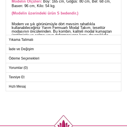
Modelin Ölçüleri:
Boy: 165 cm, Göğüs: 80 cm, Bel: 68 cm,
Basen: 96 cm, Kilo: 54 kg.
(Modelin üzerindeki ürün S bedendir.)
Modern ve şık görünümüyle dört mevsim rahatlıkla
kullanabileceğiniz Yarım Fermuarlı Modal Takım, tesettür
modasının öncülerinden. Bu kombin, kaliteli modal kumaştan
üretilmiştir ve solma veya deformasyona karşı dayanıklıdır.
Ürünün ön kısmında yer alan yarım fermuar, hem şıklık hem
Yıkama Talimatı
de kullanışlılık sağlar. Elastik pantolon beli ile konforunuzu
artırırken, tunikte bulunan cepler maksimum fayda sunar. 30
İade ve Değişim
derecede hassas programda yıkanabilen bu ürün, uzun süreli
kullanım için idealdir.
TUNİK BEDEN ÖLÇÜLERİ
Ödeme Seçenekleri
(CM)
Yorumlar (0)
Beden
Göğüs
Boy
L
110
75
Tavsiye Et
M
106
75
Hızlı Mesaj
S
100
75
XL
114
75
PANTOLON BEDEN
ÖLÇÜLERİ (CM)
Beden
Boy