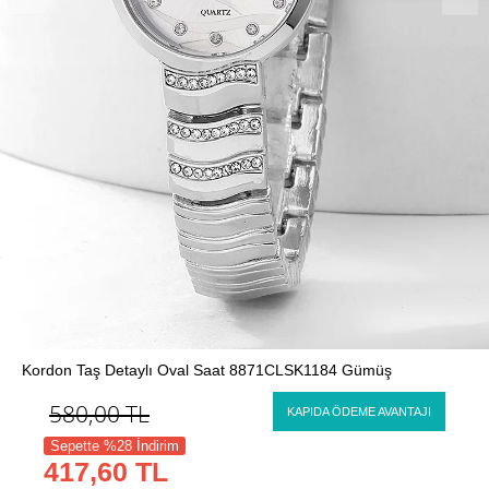
Kordon Taş Detaylı Oval Saat 8871CLSK1184 Gümüş
580,00
TL
KAPIDA ÖDEME AVANTAJI
Sepette %28 İndirim
417,60 TL