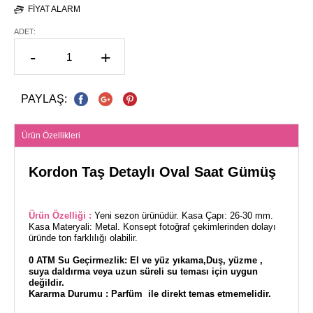
FIYAT ALARM
ADET:
-
+
PAYLAŞ:
Ürün Özellikleri
Kordon Taş Detaylı Oval Saat Gümüş
Ürün Özelliği :
Yeni sezon ürünüdür. Kasa Çapı: 26-30 mm.
Kasa Materyali: Metal. Konsept fotoğraf çekimlerinden dolayı
üründe ton farklılığı olabilir.
0 ATM Su Geçirmezlik: El ve yüz yıkama,Duş, yüzme ,
suya daldırma veya uzun süreli su teması için uygun
değildir.
Kararma Durumu : Parfüm ile direkt temas etmemelidir.