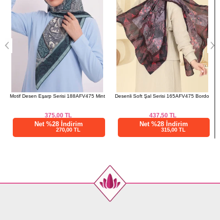
Motif Desen Eşarp Serisi 188AFV475 Mint
Desenli Soft Şal Serisi 165AFV475 Bordo
375,00
TL
437,50
TL
Net %28 İndirim
Net %28 İndirim
270,00 TL
315,00 TL