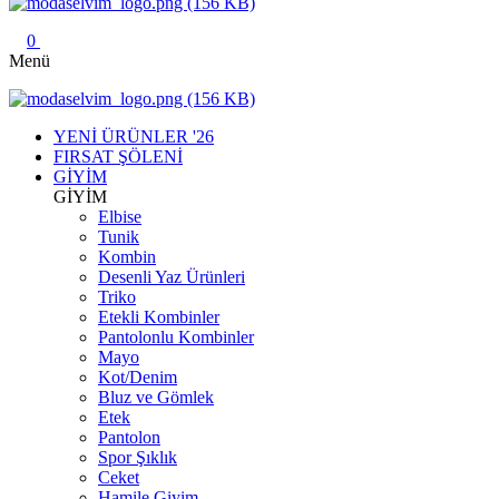
0
Menü
YENİ ÜRÜNLER '26
FIRSAT ŞÖLENİ
GİYİM
GİYİM
Elbise
Tunik
Kombin
Desenli Yaz Ürünleri
Triko
Etekli Kombinler
Pantolonlu Kombinler
Mayo
Kot/Denim
Bluz ve Gömlek
Etek
Pantolon
Spor Şıklık
Ceket
Hamile Giyim