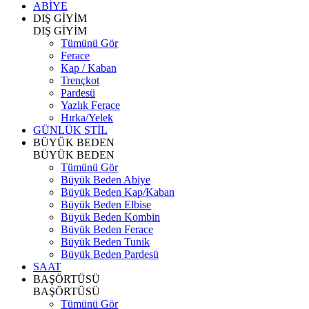
ABİYE
DIŞ GİYİM
DIŞ GİYİM
Tümünü Gör
Ferace
Kap / Kaban
Trençkot
Pardesü
Yazlık Ferace
Hırka/Yelek
GÜNLÜK STİL
BÜYÜK BEDEN
BÜYÜK BEDEN
Tümünü Gör
Büyük Beden Abiye
Büyük Beden Kap/Kaban
Büyük Beden Elbise
Büyük Beden Kombin
Büyük Beden Ferace
Büyük Beden Tunik
Büyük Beden Pardesü
SAAT
BAŞÖRTÜSÜ
BAŞÖRTÜSÜ
Tümünü Gör