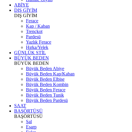
ABİYE
DIŞ GİYİM
DIŞ GİYİM
Ferace
Kap / Kaban
Trençkot
Pardesü
Yazlık Ferace
Hırka/Yelek
GÜNLÜK STİL
BÜYÜK BEDEN
BÜYÜK BEDEN
Büyük Beden Abiye
Büyük Beden Kap/Kaban
Büyük Beden Elbise
Büyük Beden Kombin
Büyük Beden Ferace
Büyük Beden Tunik
Büyük Beden Pardesü
SAAT
BAŞÖRTÜSÜ
BAŞÖRTÜSÜ
Şal
Eşarp