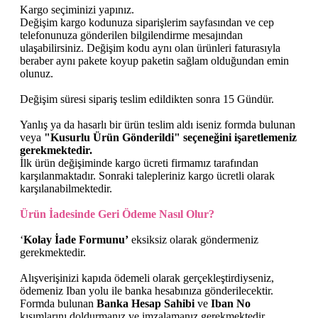
Kargo seçiminizi yapınız.
Değişim kargo kodunuza siparişlerim sayfasından ve cep
telefonunuza gönderilen bilgilendirme mesajından
ulaşabilirsiniz.
Değişim kodu aynı olan ürünleri faturasıyla
beraber aynı pakete koyup paketin sağlam olduğundan emin
olunuz.
Değişim süresi sipariş teslim edildikten sonra 15 Gündür.
Yanlış ya da hasarlı bir ürün teslim aldı iseniz formda bulunan
veya
"Kusurlu Ürün Gönderildi" seçeneğini işaretlemeniz
gerekmektedir.
İlk ürün değişiminde kargo ücreti firmamız tarafından
karşılanmaktadır. Sonraki talepleriniz kargo ücretli olarak
karşılanabilmektedir.
Ürün İadesinde Geri Ödeme Nasıl Olur?
‘
Kolay İade Formunu’
eksiksiz olarak göndermeniz
gerekmektedir.
Alışverişinizi kapıda ödemeli olarak gerçekleştirdiyseniz,
ödemeniz
Iban
yolu ile banka hesabınıza gönderilecektir.
Formda bulunan
Banka Hesap Sahibi
ve
Iban
No
kısımlarını doldurmanız ve imzalamanız gerekmektedir.