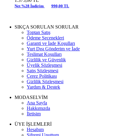
1.375,00
TL
Net %28 İndirim
990,00 TL
SIKÇA SORULAN SORULAR
Toptan Satış
Ödeme Seçenekleri
Garanti ve İade Koşulları
Yurt Dışı Gönderim ve İade
Teslimat Koşulları
Gizlilik ve Güvenlik
Üyelik Sözleşmesi
Satış Sözleşmesi
Çerez Politikası
Gizlilik Sözleşmesi
Yardım & Destek
MODASELVİM
Ana Sayfa
Hakkımızda
İletişim
ÜYE İŞLEMLERİ
Hesabım
Şifremi Unuttum