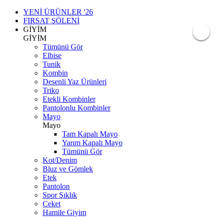
YENİ ÜRÜNLER '26
FIRSAT ŞÖLENİ
GİYİM
GİYİM
Tümünü Gör
Elbise
Tunik
Kombin
Desenli Yaz Ürünleri
Triko
Etekli Kombinler
Pantolonlu Kombinler
Mayo
Mayo
Tam Kapalı Mayo
Yarım Kapalı Mayo
Tümünü Gör
Kot/Denim
Bluz ve Gömlek
Etek
Pantolon
Spor Şıklık
Ceket
Hamile Giyim