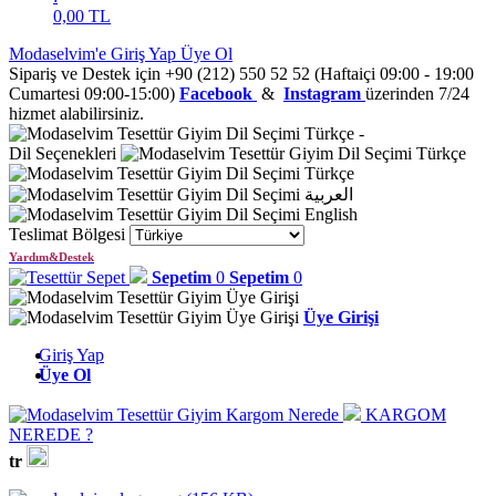
0,00
TL
Modaselvim'e Giriş Yap
Üye Ol
Sipariş ve Destek için +90 (212) 550 52 52 (Haftaiçi 09:00 - 19:00
Cumartesi 09:00-15:00)
Facebook
&
Instagram
üzerinden 7/24
hizmet alabilirsiniz.
Türkçe
-
Dil Seçenekleri
Türkçe
Türkçe
العربية
English
Teslimat Bölgesi
Yardım&Destek
Sepetim
0
Sepetim
0
Üye Girişi
Giriş Yap
Üye Ol
KARGOM
NEREDE ?
tr