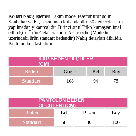
Kolları Nakış İşlemeli Takım model tesettür ürünüdür.
Sonbahar ve Kış sezonunda kullanılabilir. 30 derecede sıkma
yapılmadan yıkanmalıdır. Birinci sınıf Triko kumaştan imal
edilmiştir. Ürün Ceket yakadır. Astarsızdır. (Modelin
üzerindeki ürün standart bedendir.) Nakış detayları dikilidir.
Pantolon beli lastiklidir.
KAP BEDEN ÖLÇÜLERİ
(CM)
Beden
Göğüs
Bel
Boy
Standart
108
94
75
PANTOLON BEDEN
ÖLÇÜLERİ (CM)
Beden
Bel
Basen
Boy
Standart
58
86
106