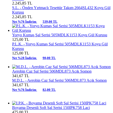
2.245,85
TL
S.L. -
Önden Yırtmaçlı Tesettür Takım 2664SL432 Koyu Gül
Kurusu
2.245,85
TL
Net %76 İndirim
539,00 TL
Yoryo Kumaş Şal Serisi 505MDLK1153 Koyu Gül Kurusu
125,00
TL
P.L.K. -
Yoryo Kumaş Şal Serisi 505MDLK1153 Koyu Gül
Kurusu
125,00
TL
Net %28 İndirim
90,00 TL
Aerobin Caz Şal Serisi 506MDL873 Açık Somon
341,67
TL
M.D.L. -
Aerobin Caz Şal Serisi 506MDL873 Açık Somon
341,67
TL
Net %76 İndirim
82,00 TL
Boyama Desenli Soft Şal Serisi 150IPK758 Laci
475,00
TL