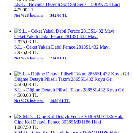
I.P.K. -
Boyama Desenli Soft Şal Serisi 150IPK758 Laci
475,00
TL
Net %28 İndirim
342,00 TL
Ceket Yakalı Dabıl Ferace 2813SL432 Mavi
2.975,03
TL
S.L. -
Ceket Yakalı Dabıl Ferace 2813SL432 Mavi
2.975,03
TL
Net %76 İndirim
714,01 TL
Düğme Detaylı Piliseli Takım 2865SL432 Koyu Gri
4.500,03
TL
S.L. -
Düğme Detaylı Piliseli Takım 2865SL432 Koyu Gri
4.500,03
TL
Net %76 İndirim
1080,01 TL
Gipe Kol Detaylı Ferace 3036SMD1186 Haki
1.007,50
TL
S.M.D. -
Gipe Kol Detaylı Ferace 3036SMD1186 Haki