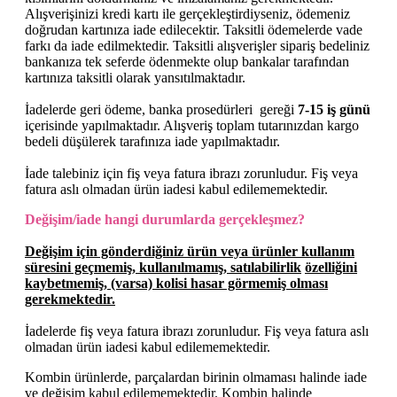
Alışverişinizi kredi kartı ile gerçekleştirdiyseniz, ödemeniz
doğrudan kartınıza iade edilecektir. Taksitli ödemelerde vade
farkı da iade edilmektedir. Taksitli alışverişler sipariş bedeliniz
bankanıza tek seferde ödenmekte olup bankalar tarafından
kartınıza taksitli olarak yansıtılmaktadır.
İadelerde geri ödeme, banka
prosedürleri
gereği
7-15 iş günü
içerisinde yapılmaktadır. Alışveriş toplam tutarınızdan kargo
bedeli düşülerek tarafınıza iade yapılmaktadır.
İade talebiniz için fiş veya fatura ibrazı zorunludur. Fiş veya
fatura aslı olmadan ürün iadesi kabul edilememektedir.
Değişim/iade hangi durumlarda gerçekleşmez?
Değişim için gönderdiğiniz ürün veya ürünler kullanım
süresini geçmemiş, kullanılmamış,
satılabilirlik
özelliğini
kaybetmemiş, (varsa) kolisi hasar görmemiş olması
gerekmektedir.
İadelerde fiş veya fatura ibrazı zorunludur. Fiş veya fatura aslı
olmadan ürün iadesi kabul edilememektedir.
Kombin ürünlerde, parçalardan birinin olmaması halinde iade
ve değişim kabul edilememektedir. Kombin halinde