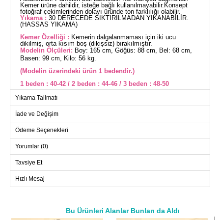
Kemer ürüne dahildir, isteğe bağlı kullanılmayabilir.Konsept
fotoğraf çekimlerinden dolayı üründe ton farklılığı olabilir.
Yıkama :
30 DERECEDE SIKTIRILMADAN YIKANABİLİR.
(HASSAS YIKAMA)
Kemer Özelliği :
Kemerin dalgalanmaması için iki ucu
dikilmiş, orta kısım boş (dikişsiz) bırakılmıştır.
Modelin Ölçüleri:
Boy: 165 cm, Göğüs: 88 cm, Bel: 68 cm,
Basen: 99 cm, Kilo: 56 kg.
(Modelin üzerindeki ürün 1 bedendir.)
1 beden : 40-42 / 2 beden : 44-46 / 3 beden : 48-50
Yıkama Talimatı
Kemer Detaylı 2'li Takım KOMBİN, dört mevsim rahatlıkla
kullanabileceğiniz bir tesettür ürünüdür. Özel modal kumaşı
İade ve Değişim
sayesinde hassas ciltler için idealdir. 30 derecede hassas
yıkama programında yıkanabilir. Gömlek yaka tasarımı ve
önden düğmeli yapısıyla şıklığı kolayca yakalayabilirsiniz.
Ödeme Seçenekleri
Astarsız olan bu ürün, üst olarak tunik ve alt olarak lastik bel
pantolondan oluşmaktadır. Kol manşetleri düğmelidir ve kemer,
Yorumlar (0)
dalgalanmayı önlemek için akıllıca tasarlanmıştır. Kemer dahil
olup, isteğe bağlı çıkarılabilir.
TUNİK BEDEN ÖLÇÜLERİ
Tavsiye Et
(CM)
Hızlı Mesaj
Beden
Göğüs
Boy
1
100
90
2
110
90
Bu Ürünleri Alanlar Bunları da Aldı
3
118
90
a>