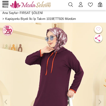
0
Menü
Ana Sayfa
>
FIRSAT ŞÖLENİ
>
Kapüşonlu Biyeli İki İp Takım 1019ETT926 Mürdüm