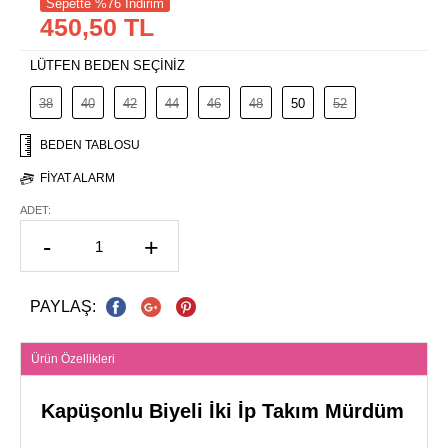
Sepette %76 İndirim
450,50 TL
LÜTFEN BEDEN SEÇİNİZ
38
40
42
44
46
48
50
52
BEDEN TABLOSU
FIYAT ALARM
ADET:
-
+
PAYLAŞ:
Ürün Özellikleri
Kapüşonlu Biyeli İki İp Takım Mürdüm