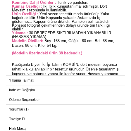
Kombine Dahil Ürünler :
Tunik ve pantolon.
Kumaş Özelliği :
İki İplik kumaştan imal edilmiştir. Dört
Mevsim sezonunda kullanılabilir.
Ürün Özelliği :
Yeni sezon tesettür moda ürünüdür. Yaka
bağcık aktiftir. Ürün Kapşonlu yakadır. Astarsızdır.İç
göstermez.. Kapşon ürüne dikilidir. Pantolon beli lastiklidir.
Konsept fotoğraf çekimlerinden dolayı üründe ton farklılığı
olabilir.
Yıkama :
30 DERECEDE SIKTIRILMADAN YIKANABİLİR.
(HASSAS YIKAMA)
Modelin Ölçüleri:
Boy: 165 cm, Göğüs: 80 cm, Bel: 68 cm,
Basen: 96 cm, Kilo: 54 kg.
(Modelin üzerindeki ürün 38 bedendir.)
Kapüşonlu Biyeli İki İp Takım KOMBİN, dört mevsim boyunca
rahatlıkla kullanılabilir bir tesettür ürünüdür. Özenle tasarlanmış
kapşonu ve astarsız yapısı ile konfor sunar. Hassas yıkamaya
uygun olan bu takım, 30 derecede yıkanabilir ve iç göstermez.
Yıkama Talimatı
Elastik pantolon beli sayesinde gün boyu rahat bir kullanım
sağlar.
İade ve Değişim
Ödeme Seçenekleri
TUNİK BEDEN ÖLÇÜLERİ
(CM)
Yorumlar (1)
Beden
Göğüs
Boy
38
104
75
Tavsiye Et
40
108
75
Hızlı Mesaj