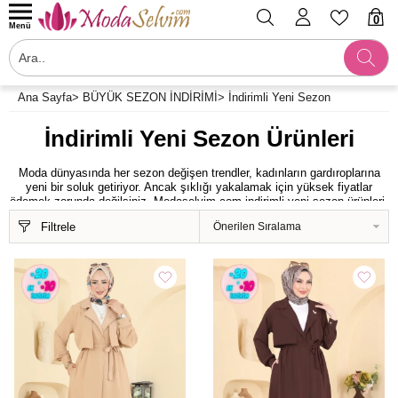
0
Menü
Ana Sayfa
>
BÜYÜK SEZON İNDİRİMİ
>
İndirimli Yeni Sezon
İndirimli Yeni Sezon Ürünleri
Moda dünyasında her sezon değişen trendler, kadınların gardıroplarına
yeni bir soluk getiriyor. Ancak şıklığı yakalamak için yüksek fiyatlar
ödemek zorunda değilsiniz. Modaselvim.com indirimli yeni sezon ürünleri,
hem modern çizgileri hem de cazip fiyat avantajlarını bir araya getiriyor.
Filtrele
Tesettür giyimden günlük kombinlere, özel davetlerden rahat ev giyimine
kadar pek çok seçeneğin yer aldığı bu kategori, stil sahibi kadınların en
çok tercih ettiği bölümlerden biridir.
İndirimli yeni sezon ürünleriyle her tarza
hitap eden seçenekler
Modaselvim, yıllardır tesettür giyim ve modern kadın modasında öncü
markalardan biri olmayı başarmıştır. İndirimli yeni sezon kategorisi, geniş
ürün yelpazesi ile dikkat çeker. Şık elbiseler, rahat tunikler, modern
pantolonlar, spor-şık eşofman takımları, dış giyim ürünleri ve aksesuarlar