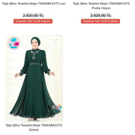
Taşlı Şifon Tesettür Abiye 7084ABK1075 Laci
Taşlı Şifon Tesettür Abiye 7084ABK1075
Pudra Vizyon
2.820,00 TL
2.820,00 TL
Sepette Net %28 İndirim
Sepette Net %28 İndirim
8
Taşlı Şifon Tesettür Abiye 7084ABK1075
Zümrüt