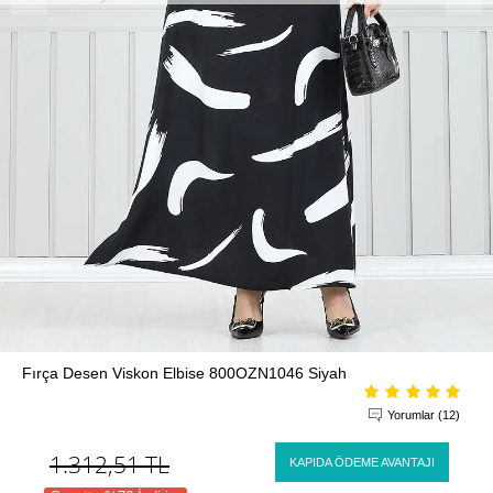
Fırça Desen Viskon Elbise 800OZN1046 Siyah
Yorumlar (12)
1.312,51
TL
KAPIDA ÖDEME AVANTAJI