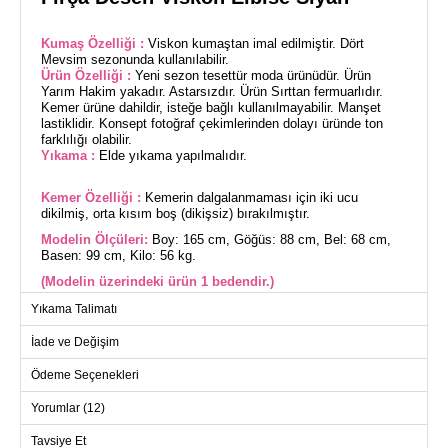
Kumaş Özelliği :
Viskon kumaştan imal edilmiştir. Dört
Mevsim sezonunda kullanılabilir.
Ürün Özelliği :
Yeni sezon tesettür moda ürünüdür. Ürün
Yarım Hakim yakadır. Astarsızdır. Ürün Sırttan fermuarlıdır.
Kemer ürüne dahildir, isteğe bağlı kullanılmayabilir. Manşet
lastiklidir. Konsept fotoğraf çekimlerinden dolayı üründe ton
farklılığı olabilir.
Yıkama :
Elde yıkama yapılmalıdır.
Kemer Özelliği :
Kemerin dalgalanmaması için iki ucu
dikilmiş, orta kısım boş (dikişsiz) bırakılmıştır.
Modelin Ölçüleri:
Boy: 165 cm, Göğüs: 88 cm, Bel: 68 cm,
Basen: 99 cm, Kilo: 56 kg.
(Modelin üzerindeki ürün 1 bedendir.)
Yıkama Talimatı
Fırça Desen Viskon Elbise, tesettür uyumlu şık bir seçimdir.
Dört mevsim rahatlıkla giyebileceğiniz bu elbise, viskon
İade ve Değişim
kumaştan üretilmiştir ve elde yıkama gerektirir. Yarım hakim
yaka ve sırttan fermuarı ile modern bir görünüme sahiptir.
Ödeme Seçenekleri
Astarsız tasarımıyla hafif ve konforludur. Elbiseye dahil olan
kemer, iki ucu dikilmiş olup, ortası dikişsizdir, kullanımı ise
Yorumlar (12)
opsiyoneldir. Manşetleri lastikli olan bu elbise, tüm günlük ve
özel etkinliklerde tercih edilebilir.
Tavsiye Et