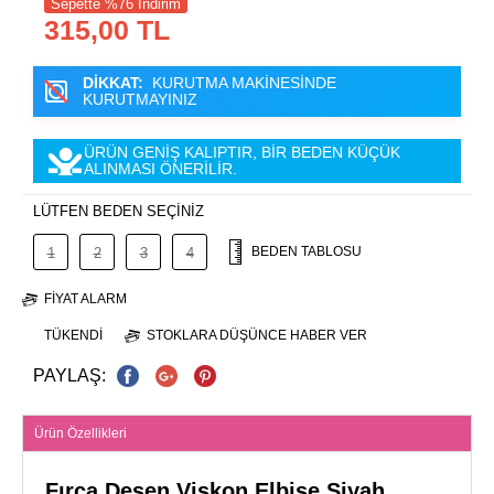
Sepette %76 İndirim
315,00 TL
DİKKAT:
KURUTMA MAKİNESİNDE
KURUTMAYINIZ
ÜRÜN GENİŞ KALIPTIR, BİR BEDEN KÜÇÜK
ALINMASI ÖNERİLİR.
LÜTFEN BEDEN SEÇİNİZ
BEDEN TABLOSU
1
2
3
4
FIYAT ALARM
TÜKENDI
STOKLARA DÜŞÜNCE HABER VER
PAYLAŞ:
Ürün Özellikleri
Fırça Desen Viskon Elbise Siyah