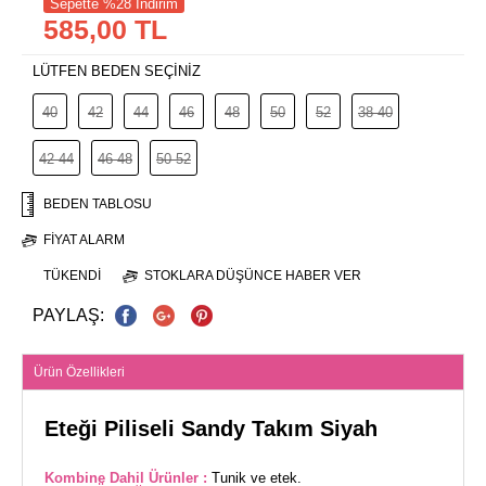
Sepette %28 İndirim
585,00 TL
LÜTFEN BEDEN SEÇİNİZ
40
42
44
46
48
50
52
38-40
42-44
46-48
50-52
BEDEN TABLOSU
FIYAT ALARM
TÜKENDI
STOKLARA DÜŞÜNCE HABER VER
PAYLAŞ:
Ürün Özellikleri
Eteği Piliseli Sandy Takım Siyah
Kombine Dahil Ürünler :
Tunik ve etek.