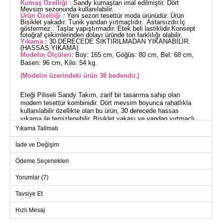
Kumaş Özelliği :
Sandy kumaştan imal edilmiştir. Dört
Mevsim sezonunda kullanılabilir.
Ürün Özelliği :
Yeni sezon tesettür moda ürünüdür. Ürün
Bisiklet yakadır. Tunik yandan yırtmaçlıdır.. Astarsızdır.İç
göstermez.. Taşlar yapıştırmadır. Etek beli lastiklidir.Konsept
fotoğraf çekimlerinden dolayı üründe ton farklılığı olabilir.
Yıkama :
30 DERECEDE SIKTIRILMADAN YIKANABİLİR.
(HASSAS YIKAMA)
Modelin Ölçüleri:
Boy: 165 cm, Göğüs: 80 cm, Bel: 68 cm,
Basen: 96 cm, Kilo: 54 kg.
(Modelin üzerindeki ürün 38 bedendir.)
Eteği Piliseli Sandy Takım, zarif bir tasarıma sahip olan
modern tesettür kombinidir. Dört mevsim boyunca rahatlıkla
kullanılabilir özellikte olan bu ürün, 30 derecede hassas
yıkama ile temizlenebilir. Bisiklet yakası ve yandan yırtmaçlı
tuniği ile konforu ve şıklığı bir araya getirir. Astarsız oluşu ve iç
Yıkama Talimatı
göstermeyen kumaşı, kullanıcıya ekstra rahatlık sunar. Elastik
etek beli sayesinde gün boyu konfor sağlar. Taş detayları ile
İade ve Değişim
göz alıcı bir görünüme sahiptir. Modelin üzerindeki 38 beden
örneği, her bedene uygun alternatifleri ile birlikte sunulmaktadır.
Ödeme Seçenekleri
Yorumlar (7)
TUNİK BEDEN ÖLÇÜLERİ
(CM)
Tavsiye Et
Beden
Göğüs
Boy
38-40
96
62
Hızlı Mesaj