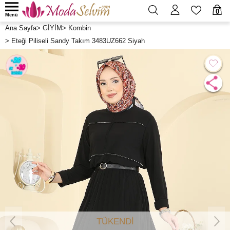
0
Menü
Ana Sayfa
>
GİYİM
>
Kombin
>
Eteği Piliseli Sandy Takım 3483UZ662 Siyah
TÜKENDİ