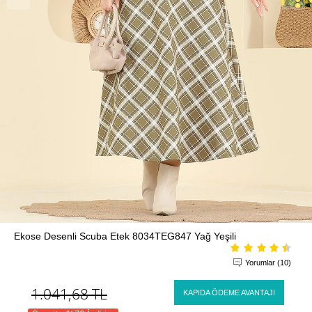
Ekose Desenli Scuba Etek 8034TEG847 Yağ Yeşili
Yorumlar (10)
1.041,68
TL
KAPIDA ÖDEME AVANTAJI