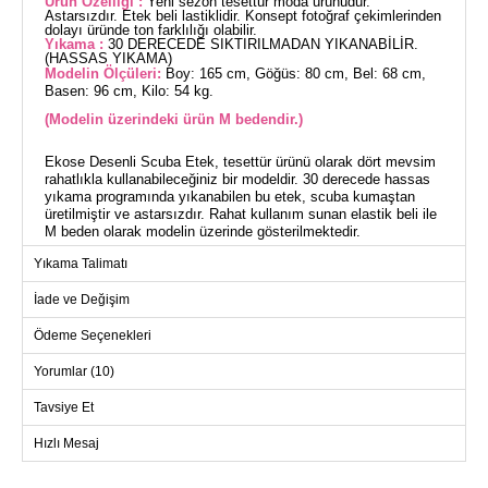
Ürün Özelliği :
Yeni sezon tesettür moda ürünüdür.
Astarsızdır. Etek beli lastiklidir. Konsept fotoğraf çekimlerinden
dolayı üründe ton farklılığı olabilir.
Yıkama :
30 DERECEDE SIKTIRILMADAN YIKANABİLİR.
(HASSAS YIKAMA)
Modelin Ölçüleri:
Boy: 165 cm, Göğüs: 80 cm, Bel: 68 cm,
Basen: 96 cm, Kilo: 54 kg.
(Modelin üzerindeki ürün M bedendir.)
Ekose Desenli Scuba Etek, tesettür ürünü olarak dört mevsim
rahatlıkla kullanabileceğiniz bir modeldir. 30 derecede hassas
yıkama programında yıkanabilen bu etek, scuba kumaştan
üretilmiştir ve astarsızdır. Rahat kullanım sunan elastik beli ile
M beden olarak modelin üzerinde gösterilmektedir.
Yıkama Talimatı
ETEK BEDEN ÖLÇÜLERİ
(CM)
İade ve Değişim
Beden
Boy
Ödeme Seçenekleri
L
90
Yorumlar (10)
M
90
XL
90
Tavsiye Et
XXL
90
Hızlı Mesaj