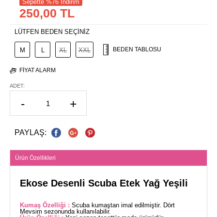
Sepette %76 İndirim
250,00 TL
LÜTFEN BEDEN SEÇİNİZ
BEDEN TABLOSU
M
L
XL
XXL
FIYAT ALARM
ADET:
-
+
PAYLAŞ:
Ürün Özellikleri
Ekose Desenli Scuba Etek Yağ Yeşili
Kumaş Özelliği :
Scuba kumaştan imal edilmiştir. Dört
Mevsim sezonunda kullanılabilir.