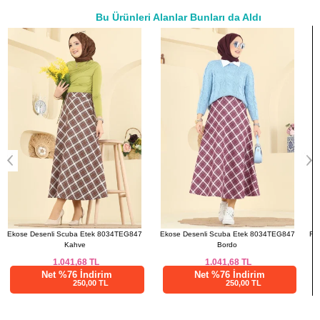
Bu Ürünleri Alanlar Bunları da Aldı
a>
Ekose Desenli Scuba Etek 8034TEG847
Ribana Detay Armalı Tunik 708PM271 Açık
Bordo
Bordo
1.041,68
TL
958,34
TL
Net %76 İndirim
Net %76 İndirim
250,00 TL
230,00 TL