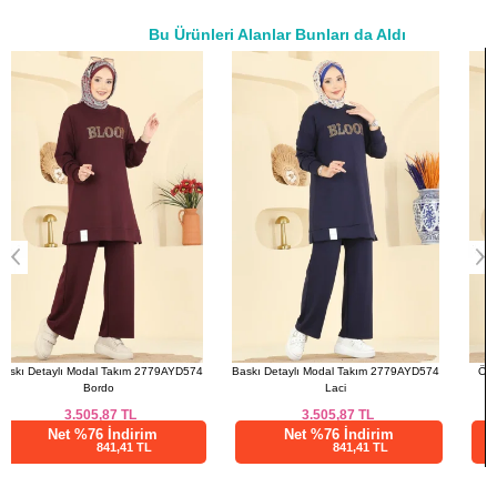
Bu Ürünleri Alanlar Bunları da Aldı
a>
Baskı Detaylı Modal Takım 2779AYD574
Önü Taşlı Modal Takım 2782AYD574
Laci
Mürdüm
3.505,87
TL
3.175,03
TL
Net %76 İndirim
Net %76 İndirim
841,41 TL
762,01 TL