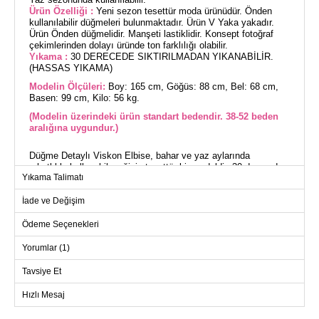
Ürün Özelliği :
Yeni sezon tesettür moda ürünüdür. Önden
kullanılabilir düğmeleri bulunmaktadır. Ürün V Yaka yakadır.
Ürün Önden düğmelidir. Manşeti lastiklidir. Konsept fotoğraf
çekimlerinden dolayı üründe ton farklılığı olabilir.
Yıkama :
30 DERECEDE SIKTIRILMADAN YIKANABİLİR.
(HASSAS YIKAMA)
Modelin Ölçüleri:
Boy: 165 cm, Göğüs: 88 cm, Bel: 68 cm,
Basen: 99 cm, Kilo: 56 kg.
(Modelin üzerindeki ürün standart bedendir. 38-52 beden
aralığına uygundur.)
Düğme Detaylı Viskon Elbise, bahar ve yaz aylarında
rahatlıkla kullanabileceğiniz tesettür bir modeldir. 30 derecede
Yıkama Talimatı
hassas yıkama imkânı sunan bu elbise, viskon kumaştan
üretilmiştir ve V yaka tasarımıyla dikkat çeker. Önden düğme
İade ve Değişim
detayları hem şık bir görünüm sağlar hem de kullanım kolaylığı
sunar. Elastik manşetleri ile gün boyu konforlu bir kullanım
vaad eder. Her ortamda şıklığınızı koruyun.
Ödeme Seçenekleri
Yorumlar (1)
ELBİSE BEDEN ÖLÇÜLERİ
(CM)
Tavsiye Et
Beden
Göğüs
Boy
Hızlı Mesaj
Standart
116
140