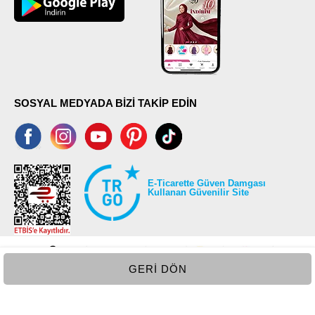
SOSYAL MEDYADA BİZİ TAKİP EDİN
E-Ticarette Güven Damgası
Kullanan Güvenilir Site
GERI DÖN
©2026 Tüm modaselvim.com hakları saklıdır.