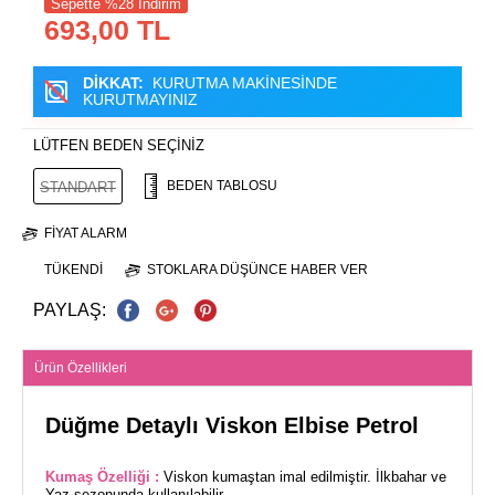
Sepette %28 İndirim
693,00 TL
DİKKAT:
KURUTMA MAKİNESİNDE
KURUTMAYINIZ
LÜTFEN BEDEN SEÇİNİZ
BEDEN TABLOSU
STANDART
FIYAT ALARM
TÜKENDI
STOKLARA DÜŞÜNCE HABER VER
PAYLAŞ:
Ürün Özellikleri
Düğme Detaylı Viskon Elbise Petrol
Kumaş Özelliği :
Viskon kumaştan imal edilmiştir. İlkbahar ve
Yaz sezonunda kullanılabilir.