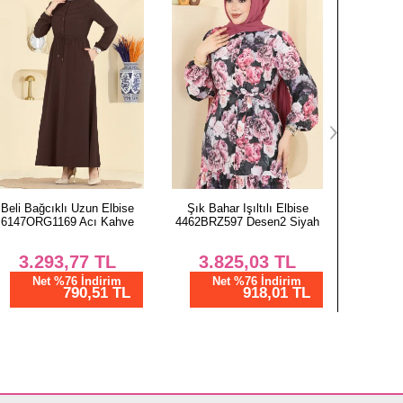
Şık Bahar Işıltılı Elbise
Yarım Düğmeli Desenli
Eteği Ka
4462BRZ597 Desen2 Siyah
Viskon Elbise
2733
5575ZNNK1102 Siyah
3.825,03
TL
1.
1.075,00
TL
Net %76 İndirim
N
918,01 TL
Net %28 İndirim
774,00 TL