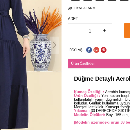
FIYAT ALARM
ADET:
-
+
PAYLAŞ:
Ürün Özellikleri
Düğme Detaylı Aerob
Kumaş Özelliği :
Aerobin kumaşt
Ürün Özelliği :
Yeni sezon teset
kullanılabilir yarım düğmelidir. Ü
kolludur. Günlük kullanıma uygundu
Manşeti lastiklidir. Konsept fotoğr
Yıkama :
30 DERECEDE SIKTIR
Modelin Ölçüleri:
Boy: 165 cm, 
(Modelin üzerindeki ürün 38 be