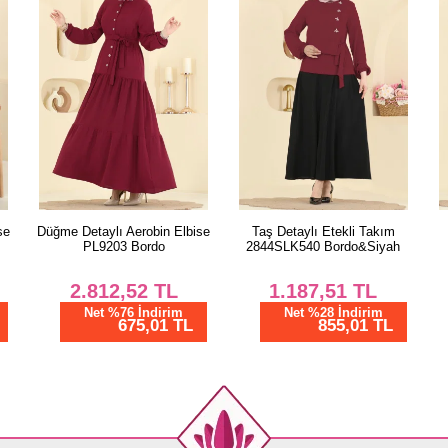
se
Taş Detaylı Etekli Takım
Beli Bağcıklı Uzun Elbise
2844SLK540 Bordo&Siyah
6147ORG1169 Acı Kahve
1.187,51
TL
3.293,77
TL
Net %28 İndirim
Net %76 İndirim
855,01 TL
790,51 TL