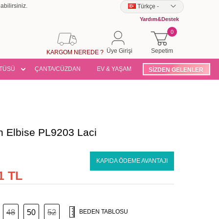
bilirsiniz.
Türkçe
-
Yardım&Destek
0
Üye Girişi
Sepetim
KARGOM NEREDE ?
TÜSÜ
ÇANTA/CÜZDAN
EV & YAŞAM
SİZDEN GELENLER
n Elbise PL9203 Laci
KAPIDA ÖDEME AVANTAJI
1 TL
48
50
52
BEDEN TABLOSU