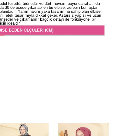
del tesettür ürünüdür ve dört mevsim boyunca rahatlıkla
da 30 derecede yıkanabilen bu elbise, aerobin kumaştan
ön plandadır. Yarım hakim yaka tasarımına sahip olan elbise,
nlı etek tasarımıyla dikkat çeker. Astarsız yapısı ve uzun
anşetler ve çıkarılabilir bağcık detayı ile fonksiyonel bir
çin idealdir.
İSE BEDEN ÖLÇÜLERİ (CM)
Göğüs
Boy
96
133
98
133
102
133
106
133
110
133
114
133
120
133
122
133