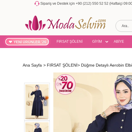
Sipariş ve Destek için +90 (212) 550 52 52 (Haftaiçi 09:
FIRSAT ŞÖLENİ
GİYİM
ABİYE
YENİ ÜRÜNLER '26
Ana Sayfa
>
FIRSAT ŞÖLENİ
>
Düğme Detaylı Aerobin Elb