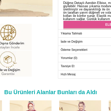
Düğme Detaylı Aerobin Elbise, mo
giyilebilir. Hassas yıkama modun
üretilmiştir ve dayanıklılığı ile 
ön taraftan yarım düğmeli ve vola
kolları ile konfor sunar. Elastik m
kullanım sağlar. Günlük kullanım i
ELB
Beden
Yıkama Talimatı
38
İade ve Değişim
40
Ödeme Seçenekleri
42
44
Yorumlar (0)
46
Tavsiye Et
48
Hızlı Mesaj
50
52
Bu Ürünleri Alanlar Bunları da Aldı