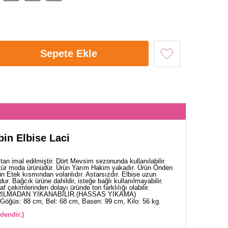
Sepete Ekle
in Elbise Laci
an imal edilmiştir. Dört Mevsim sezonunda kullanılabilir.
tür moda ürünüdür. Ürün Yarım Hakim yakadır. Ürün Önden
rün Etek kısmından volanlıdır. Astarsızdır. Elbise uzun
r. Bağcık ürüne dahildir, isteğe bağlı kullanılmayabilir.
af çekimlerinden dolayı üründe ton farklılığı olabilir.
ILMADAN YIKANABİLİR.(HASSAS YIKAMA)
Göğüs: 88 cm, Bel: 68 cm, Basen: 99 cm, Kilo: 56 kg.
dendir.)