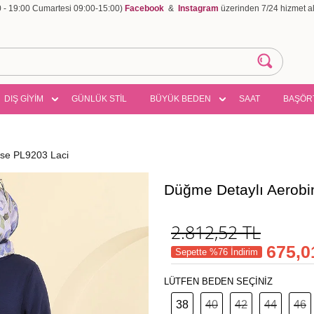
00 - 19:00 Cumartesi 09:00-15:00)
Facebook
&
Instagram
üzerinden 7/24 hizmet ala
DIŞ GİYİM
GÜNLÜK STİL
BÜYÜK BEDEN
SAAT
BAŞÖR
ise PL9203 Laci
Düğme Detaylı Aerobi
2.812,52
TL
675,0
Sepette %76 İndirim
LÜTFEN BEDEN SEÇİNİZ
38
40
42
44
46