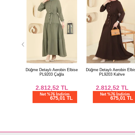
bin Elbise
Düğme Detaylı Aerobin Elbise
Düğme Detaylı Aerobin Elbi
la
PL9203 Kahve
PL9203 Bordo
TL
2.812,52
TL
2.812,52
TL
dirim
Net %76 İndirim
Net %76 İndirim
01 TL
675,01 TL
675,01 TL