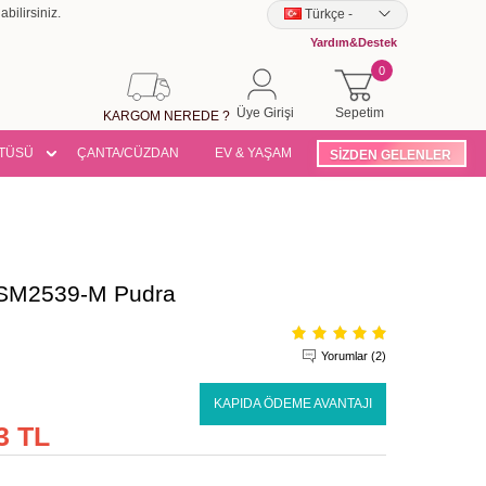
bilirsiniz.
Türkçe
-
Yardım&Destek
0
Üye Girişi
Sepetim
KARGOM NEREDE ?
TÜSÜ
ÇANTA/CÜZDAN
EV & YAŞAM
SİZDEN GELENLER
 ASM2539-M Pudra
Yorumlar (2)
KAPIDA ÖDEME AVANTAJI
3 TL