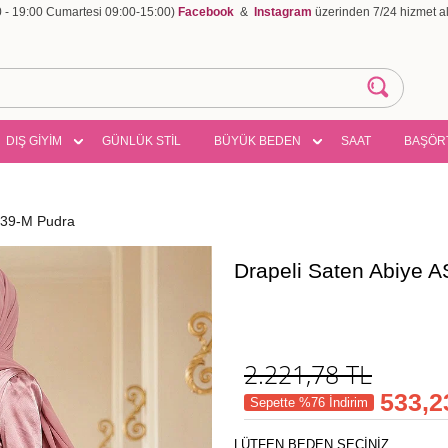
00 - 19:00 Cumartesi 09:00-15:00)
Facebook
&
Instagram
üzerinden 7/24 hizmet ala
DIŞ GİYİM
GÜNLÜK STİL
BÜYÜK BEDEN
SAAT
BAŞÖR
539-M Pudra
Drapeli Saten Abiye
2.221,78
TL
533,2
Sepette %76 İndirim
LÜTFEN BEDEN SEÇİNİZ