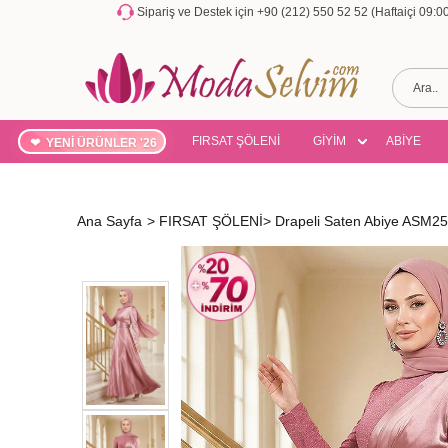
Sipariş ve Destek için +90 (212) 550 52 52 (Haftaiçi 09:
FIRSAT ŞÖLENİ
GİYİM
ABİYE
YENİ ÜRÜNLER '26
Ana Sayfa
>
FIRSAT ŞÖLENİ
>
Drapeli Saten Abiye ASM2