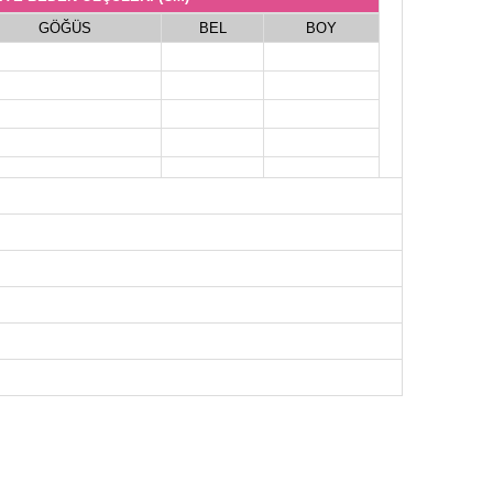
GÖĞÜS
BEL
BOY