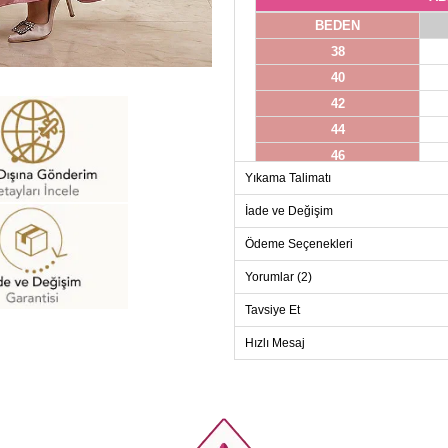
BEDEN
38
40
42
44
46
Yıkama Talimatı
48
İade ve Değişim
Ödeme Seçenekleri
Yorumlar (2)
Tavsiye Et
Hızlı Mesaj