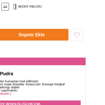
48
BEDEN TABLOSU
Sepete Ekle
 Pudra
aten kumaştan imal edilmiştir.
tür moda ürünüdür. Astarsızdır..Konsept fotoğraf
klılığı olabilir.
yapılmalıdır.
dendir.)
İYE BEDEN ÖLÇÜLERİ (CM)