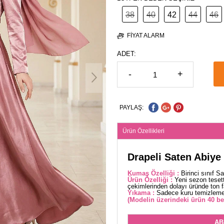
38
40
42
44
46
FIYAT ALARM
ADET:
-
+
PAYLAŞ:
Ürün Özellikleri
Drapeli Saten Abiye
Kumaş Özelliği :
Birinci sınıf S
Ürün Özelliği :
Yeni sezon teset
çekimlerinden dolayı üründe ton far
Yıkama :
Sadece kuru temizleme 
(Modelin üzerindeki ürün 40 be
AB