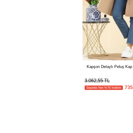
Kapşon Detaylı Peluş Ka
3.062,55 TL
735
Sepette Net %76 İndirim