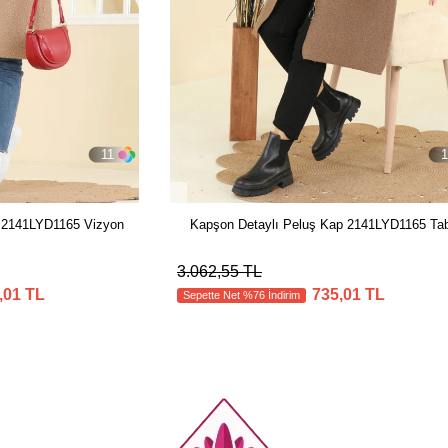
11
1
p 2141LYD1165 Vizyon
Kapşon Detaylı Peluş Kap 2141LYD1165 Ta
3.062,55 TL
,01 TL
735,01 TL
Sepette Net %76 İndirim