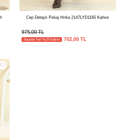
h
Cep Detaylı Peluş Hırka 2147LYD1165 Kahve
975,00 TL
702,00 TL
Sepette Net %28 İndirim