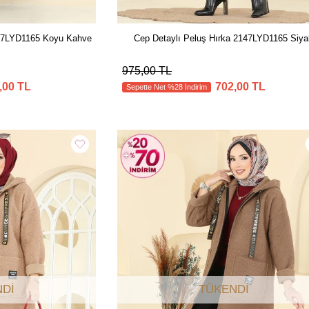
147LYD1165 Koyu Kahve
Cep Detaylı Peluş Hırka 2147LYD1165 Siya
975,00 TL
,00 TL
702,00 TL
Sepette Net %28 İndirim
DI
TÜKENDI