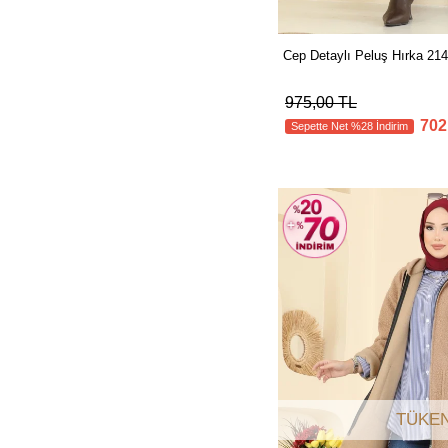
Cep Detaylı Peluş Hırka 2
975,00 TL
702
Sepette Net %28 İndirim
TÜKEN