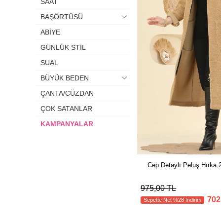
SAAT
BAŞÖRTÜSÜ
ABİYE
GÜNLÜK STİL
SUAL
BÜYÜK BEDEN
ÇANTA/CÜZDAN
ÇOK SATANLAR
KAMPANYALAR
Cep Detaylı Peluş Hırka
975,00 TL
702
Sepette Net %28 İndirim