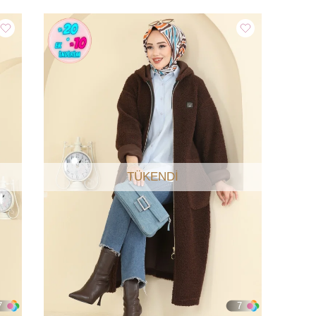
TÜKENDI
7
7