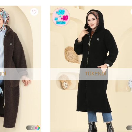
DI
TÜKENDI
7