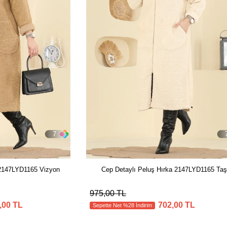
7
 2147LYD1165 Vizyon
Cep Detaylı Peluş Hırka 2147LYD1165 Taş
975,00 TL
,00 TL
702,00 TL
Sepette Net %28 İndirim