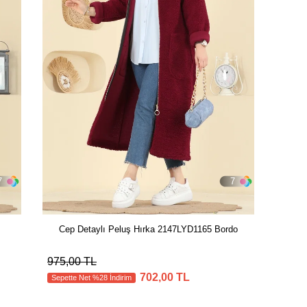
7
7
Cep Detaylı Peluş Hırka 2147LYD1165 Bordo
975,00 TL
702,00 TL
Sepette Net %28 İndirim