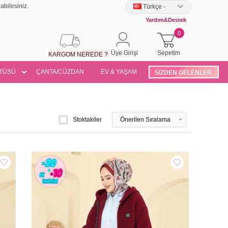
bilirsiniz.
Türkçe
-
Yardım&Destek
0
Üye Girişi
Sepetim
KARGOM NEREDE ?
TÜSÜ
ÇANTA/CÜZDAN
EV & YAŞAM
SİZDEN GELENLER
Stoktakiler