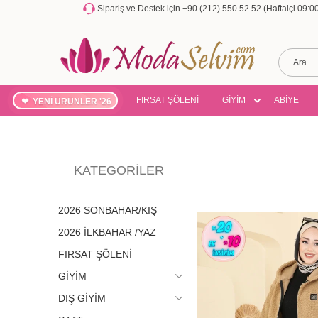
Sipariş ve Destek için +90 (212) 550 52 52 (Haftaiçi 09:
FIRSAT ŞÖLENİ
GİYİM
ABİYE
YENİ ÜRÜNLER '26
KATEGORILER
2026 SONBAHAR/KIŞ
2026 İLKBAHAR /YAZ
FIRSAT ŞÖLENİ
GİYİM
DIŞ GİYİM