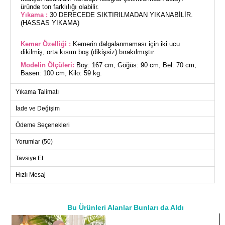
üründe ton farklılığı olabilir.
Yıkama :
30 DERECEDE SIKTIRILMADAN YIKANABİLİR.
(HASSAS YIKAMA)
Kemer Özelliği :
Kemerin dalgalanmaması için iki ucu
dikilmiş, orta kısım boş (dikişsiz) bırakılmıştır.
Modelin Ölçüleri:
Boy: 167 cm, Göğüs: 90 cm, Bel: 70 cm,
Basen: 100 cm, Kilo: 59 kg.
(Modelin üzerindeki ürün 38 bedendir.)
Yıkama Talimatı
Desenli Kemerli Şifon Elbise, dört mevsim kullanıma uygun
İade ve Değişim
olan tesettür bir modeldir. Kumaşı şifondur ve 30 derecede
hassas yıkama programında yıkanabilir. Bisiklet yakası ve
Ödeme Seçenekleri
astarlı yapısı ile şıklığına şıklık katar. Üründe sırttan
erişilebilen bir düğme ve lastikli manşetler bulunur. Elbiseyle
Yorumlar (50)
birlikte gelen kemer, iki ucu sabitlenmiş şekilde tasarlanmıştır
ve bu sayede düzgün bir görünüm sağlar. Kemer, kişisel
Tavsiye Et
tercihlere göre takılabilir veya çıkarılabilir. Model üzerindeki
ürün 38 bedendir.
Hızlı Mesaj
ELBİSE BEDEN ÖLÇÜLERİ
(CM)
Bu Ürünleri Alanlar Bunları da Aldı
Beden
Göğüs
Boy
a>
38
94
134