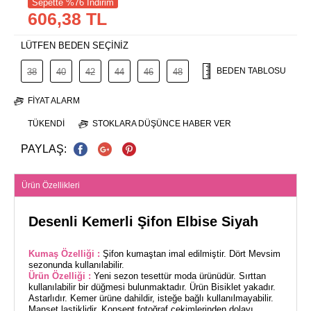
Sepette %76 İndirim
606,38 TL
LÜTFEN BEDEN SEÇİNİZ
BEDEN TABLOSU
38
40
42
44
46
48
FIYAT ALARM
TÜKENDI
STOKLARA DÜŞÜNCE HABER VER
PAYLAŞ:
Ürün Özellikleri
Desenli Kemerli Şifon Elbise Siyah
Kumaş Özelliği :
Şifon kumaştan imal edilmiştir. Dört Mevsim
sezonunda kullanılabilir.
Ürün Özelliği :
Yeni sezon tesettür moda ürünüdür. Sırttan
kullanılabilir bir düğmesi bulunmaktadır. Ürün Bisiklet yakadır.
Astarlıdır. Kemer ürüne dahildir, isteğe bağlı kullanılmayabilir.
Manşet lastiklidir. Konsept fotoğraf çekimlerinden dolayı