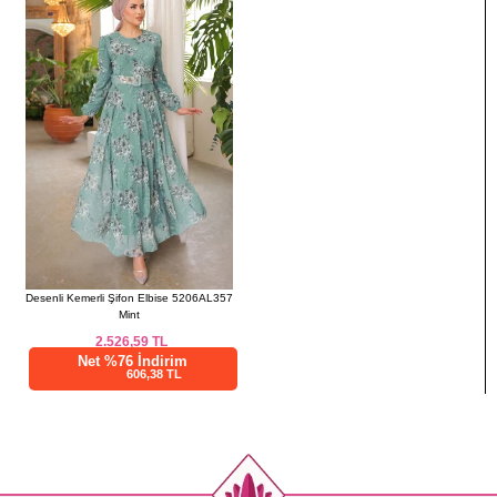
40
98
134
42
102
134
44
106
134
46
112
134
48
116
134
Desenli Kemerli Şifon Elbise 5206AL357
Mint
2.526,59
TL
Net %76 İndirim
606,38 TL