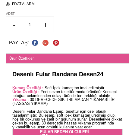
FIYAT ALARM
ADET:
-
+
PAYLAŞ:
Ürün Özellikleri
Desenli Fular Bandana Desen24
Kumaş Özelliği :
Soft İpek kumaştan imal edilmiştir.
Ürün Özelliği :
Yeni sezon tesettür moda ürünüdür.Konsept
fotoğraf çekimlerinden dolayı üründe ton farklılığı olabilir.
Yıkama :
30 DERECEDE SIKTIRILMADAN YIKANABİLİR.
(HASSAS YIKAMA)
Desenli Fular Bandana Eşarp, tesettür için özel olarak
tasarlanmıştır. Bu eşarp, soft ipek kumaştan üretilmiş olup,
hoş bir dokunuş ve zarif bir görünüm sunar. Desenleriyle dikkat
çeken bu eşarp, 30 derecede hassas yıkama programında
yıkanabilir ve uzun ömürlü kullanım vaat eder.
FULAR BEDEN ÖLÇÜLERİ