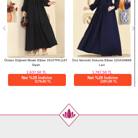
Önden Düğmeli Müslin Elbise 2610TPK1167
Önü Nervürlü Dokuma Elbise 320ASN888
Siyah
Laci
1.637,50
TL
1.787,50
TL
Net %28 İndirim
Net %28 İndirim
1179,00 TL
1287,00 TL