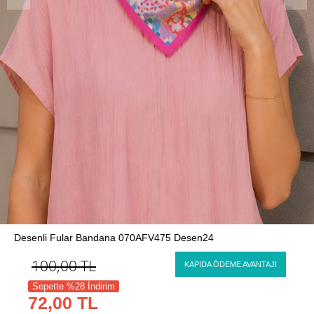
Desenli Fular Bandana 070AFV475 Desen24
100,00
TL
KAPIDA ÖDEME AVANTAJI
Sepette %28 İndirim
72,00 TL