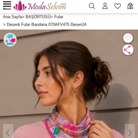
0
Menü
Ana Sayfa
>
BAŞÖRTÜSÜ
>
Fular
>
Desenli Fular Bandana 070AFV475 Desen24