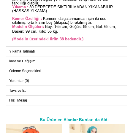
farklılığı olabilir.
Yıkama :
30 DERECEDE SIKTIRILMADAN YIKANABİLİR.
(HASSAS YIKAMA)
Kemer Özelliği :
Kemerin dalgalanmaması için iki ucu
dikilmiş, orta kısım boş (dikişsiz) bırakılmıştır.
Modelin Ölçüleri:
Boy: 165 cm, Göğüs: 88 cm, Bel: 68 cm,
Basen: 99 cm, Kilo: 56 kg.
(Modelin üzerindeki ürün 38 bedendir.)
Şıklığı ve rahatlığı bir araya getiren Dantel Detaylı Kemerli
Yıkama Talimatı
Elbise, dört mevsim boyunca tercih edebileceğiniz bir tesettür
ürünüdür. 30 derecede hassas yıkama ile temizlenebilen bu
İade ve Değişim
elbise, sofia keten kumaş kullanılarak üretilmiştir. Gömlek
yaka ve önden düğmeli tasarımıyla modern bir görünüm
Ödeme Seçenekleri
sunarken, etek kısmındaki volan detayı feminen bir hava
katmaktadır. Manşetlerdeki aktif düğmeler, cebi ve dilerseniz
Yorumlar (0)
çıkarabileceğiniz kemer ile fonksiyonellik ve stil sahibi bir
seçenektir.
Tavsiye Et
Hızlı Mesaj
ELBİSE BEDEN ÖLÇÜLERİ
(CM)
Beden
Göğüs
Boy
38
96
134
Bu Ürünleri Alanlar Bunları da Aldı
a>
40
100
134