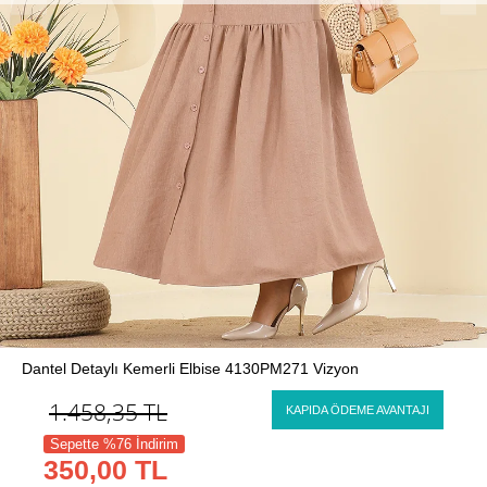
Dantel Detaylı Kemerli Elbise 4130PM271 Vizyon
1.458,35
TL
KAPIDA ÖDEME AVANTAJI
Sepette %76 İndirim
350,00 TL