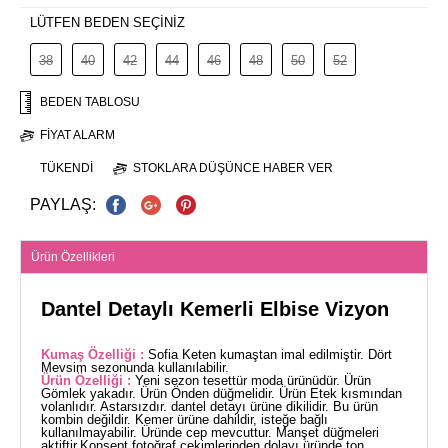
LÜTFEN BEDEN SEÇİNİZ
38
40
42
44
46
48
50
52
BEDEN TABLOSU
FIYAT ALARM
TÜKENDI
STOKLARA DÜŞÜNCE HABER VER
PAYLAŞ:
Ürün Özellikleri
Dantel Detaylı Kemerli Elbise Vizyon
Kumaş Özelliği :
Sofia Keten kumaştan imal edilmiştir. Dört
Mevsim sezonunda kullanılabilir.
Ürün Özelliği :
Yeni sezon tesettür moda ürünüdür. Ürün
Gömlek yakadır. Ürün Önden düğmelidir. Ürün Etek kısmından
volanlıdır. Astarsızdır. dantel detayı ürüne dikilidir. Bu ürün
kombin değildir. Kemer ürüne dahildir, isteğe bağlı
kullanılmayabilir. Üründe cep mevcuttur. Manşet düğmeleri
aktiftir.Konsept fotoğraf çekimlerinden dolayı üründe ton