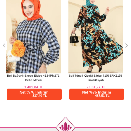
42
104
134
44
108
134
46
110
134
48
114
134
50
120
134
52
122
134
Beli Tünelli Çiçekli Elbise 7156ERK1158
Eteği Saten Pullu Abiye 5748EDF311 Koyu
Gold&Siyah
Haki
2.031,27
TL
2.562,51
TL
Net %76 İndirim
Net %28 İndirim
487,51 TL
1845,01 TL