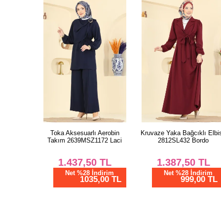
Toka Aksesuarlı Aerobin
Kruvaze Yaka Bağcıklı Elbi
Takım 2639MSZ1172 Laci
2812SL432 Bordo
1.437,50
TL
1.387,50
TL
Net %28 İndirim
Net %28 İndirim
1035,00 TL
999,00 TL