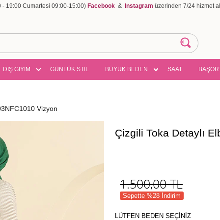
00 - 19:00 Cumartesi 09:00-15:00)
Facebook
&
Instagram
üzerinden 7/24 hizmet ala
DIŞ GİYİM
GÜNLÜK STİL
BÜYÜK BEDEN
SAAT
BAŞÖR
5303NFC1010 Vizyon
Çizgili Toka Detaylı 
1.500,00
TL
Sepette %28 İndirim
LÜTFEN BEDEN SEÇİNİZ