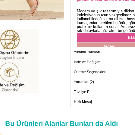
Modern ve şık tasarımıyla dikkat 
koleksiyonunuzun vazgeçilmez par
kullanabileceğiniz bu elbise, hass
kumaşından üretilen bu ürün, gö
pratik bir kullanım sunar. Astarsı
şık detaylarla göz alıcı bir görün
ELB
Beden
Yıkama Talimatı
38
40
İade ve Değişim
42
Ödeme Seçenekleri
44
Yorumlar (2)
Tavsiye Et
Hızlı Mesaj
Bu Ürünleri Alanlar Bunları da Aldı