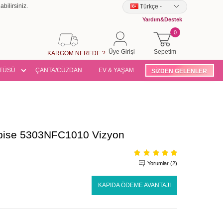
bilirsiniz.
Türkçe
-
Yardım&Destek
0
Üye Girişi
Sepetim
KARGOM NEREDE ?
TÜSÜ
ÇANTA/CÜZDAN
EV & YAŞAM
SİZDEN GELENLER
Elbise 5303NFC1010 Vizyon
Yorumlar (2)
KAPIDA ÖDEME AVANTAJI