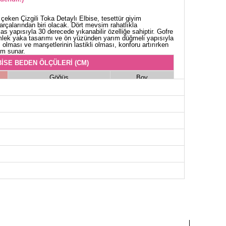
çeken Çizgili Toka Detaylı Elbise, tesettür giyim
çalarından biri olacak. Dört mevsim rahatlıkla
as yapısıyla 30 derecede yıkanabilir özelliğe sahiptir. Gofre
mlek yaka tasarımı ve ön yüzünden yarım düğmeli yapısıyla
z olması ve manşetlerinin lastikli olması, konforu artırırken
üm sunar.
İSE BEDEN ÖLÇÜLERİ (CM)
Göğüs
Boy
96
135
98
135
100
135
104
135