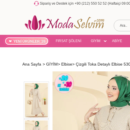
Sipariş ve Destek için +90 (212) 550 52 52 (Haftaiçi 09:
FIRSAT ŞÖLENİ
GİYİM
ABİYE
YENİ ÜRÜNLER '26
Ana Sayfa
>
GİYİM
>
Elbise
>
Çizgili Toka Detaylı Elbise 