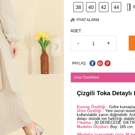
38
40
42
44
FIYAT ALARM
ADET:
-
+
PAYLAŞ:
Ürün Özellikleri
Çizgili Toka Detaylı
Kumaş Özelliği :
Gofre kumaştan
Ürün Özelliği :
Yeni sezon teset
kullanılabilir yarım düğmelidir. A
dolayı üründe ton farklılığı olabilir
Yıkama :
30 DERECEDE SIKTIR
Modelin Ölçüleri:
Boy: 165 cm, 
(Modelin üzerindeki ürün 38 be