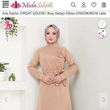
0
Menü
Ana Sayfa
>
FIRSAT ŞÖLENİ
>
Broş Detaylı Elbise 4706ZNK903-M Latte