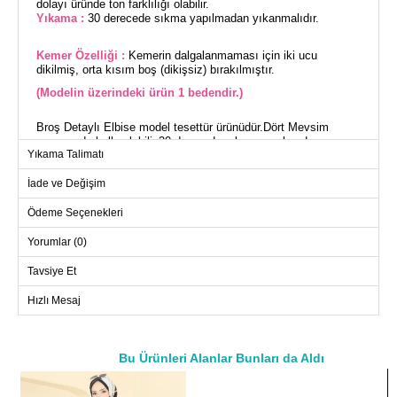
dolayı üründe ton farklılığı olabilir.
Yıkama :
30 derecede sıkma yapılmadan yıkanmalıdır.
Kemer Özelliği :
Kemerin dalgalanmaması için iki ucu
dikilmiş, orta kısım boş (dikişsiz) bırakılmıştır.
(Modelin üzerindeki ürün 1 bedendir.)
Broş Detaylı Elbise model tesettür ürünüdür.Dört Mevsim
sezonunda kullanılabilir.30 derecede sıkma yapılmadan
Yıkama Talimatı
yıkanmalıdır.Birinci sınıf Atlas kumaştan imal edilmiştir.Ürün
Hakim yakadır.Astarsızdır.(Modelin üzerindeki ürün 1 bedendir.)
İade ve Değişim
Elbise kafadan giyilmektedir.Kemerin dalgalanmaması için iki
ucu dikilmiş, orta kısım boş (dikişsiz) bırakılmıştır.Kemer
ürüne dahildir, isteğe bağlı kullanılmayabilir. Broş ürüne dahildir,
Ödeme Seçenekleri
isteğe bağlı kullanılmayabilir.
Yorumlar (0)
ELBİSE BEDEN ÖLÇÜLERİ
Tavsiye Et
(CM)
Beden
Göğüs
Bel
Boy
Hızlı Mesaj
1
92
86
128
2
96
88
128
Bu Ürünleri Alanlar Bunları da Aldı
3
100
92
128
a>
4
104
96
128