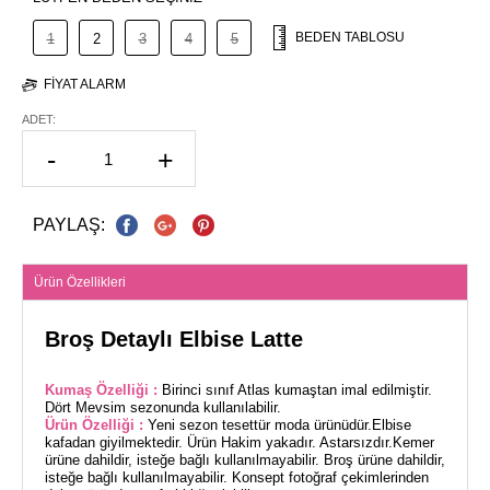
BEDEN TABLOSU
1
2
3
4
5
FIYAT ALARM
ADET:
-
+
PAYLAŞ:
Ürün Özellikleri
Broş Detaylı Elbise Latte
Kumaş Özelliği :
Birinci sınıf Atlas kumaştan imal edilmiştir.
Dört Mevsim sezonunda kullanılabilir.
Ürün Özelliği :
Yeni sezon tesettür moda ürünüdür.Elbise
kafadan giyilmektedir. Ürün Hakim yakadır. Astarsızdır.Kemer
ürüne dahildir, isteğe bağlı kullanılmayabilir. Broş ürüne dahildir,
isteğe bağlı kullanılmayabilir. Konsept fotoğraf çekimlerinden