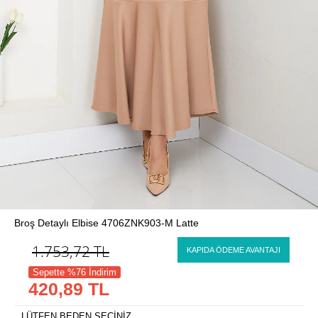
Broş Detaylı Elbise 4706ZNK903-M Latte
1.753,72
TL
KAPIDA ÖDEME AVANTAJI
Sepette %76 İndirim
420,89 TL
LÜTFEN BEDEN SEÇİNİZ