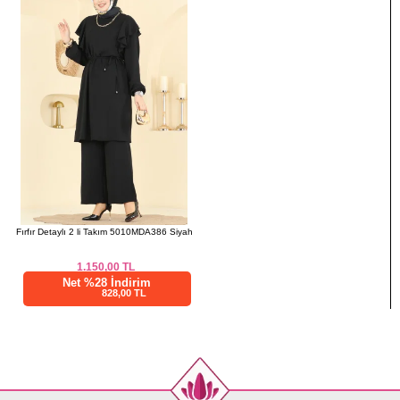
5
106
98
128
Fırfır Detaylı 2 li Takım 5010MDA386 Siyah
1.150,00
TL
Net %28 İndirim
828,00 TL