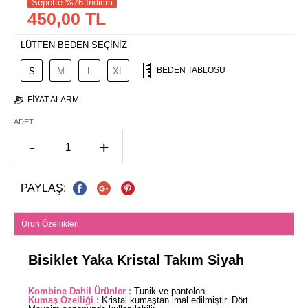
Sepette %76 İndirim
450,00 TL
LÜTFEN BEDEN SEÇİNİZ
BEDEN TABLOSU
S
M
L
XL
FIYAT ALARM
ADET:
-
+
PAYLAŞ:
Ürün Özellikleri
Bisiklet Yaka Kristal Takım Siyah
Kombine Dahil Ürünler :
Tunik ve pantolon.
Kumaş Özelliği :
Kristal kumaştan imal edilmiştir. Dört