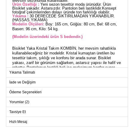
Mevsim sezonunda kullanılabilir.
Ürün Özelliği :
Yeni sezon tesettür moda ürünüdür. Ürün
Bisiklet yakadır. Astarsızdır. Pantolon beli lastiklidir.Konsept
fotoğraf çekimlerinden dolayı üründe ton farklılığı olabilir.
Yıkama :
30 DERECEDE SIKTIRILMADAN YIKANABİLİR.
(HASSAS YIKAMA)
Modelin Ölçüleri:
Boy: 165 cm, Göğüs: 80 cm, Bel: 68 cm,
Basen: 96 cm, Kilo: 54 kg.
(Modelin üzerindeki ürün S bedendir.)
Bisiklet Yaka Kristal Takım KOMBİN, her mevsim rahatlıkla
kullanabileceğiniz bir modeldir. Kristal kumaştan üretilen bu
tesettür takım, şıklığı ve konforu bir arada sunar. Bisiklet
yakası, zarif bir görünüm sağlarken, astarsız yapısı ile hafif ve
rahattır. Pantolonun lastikli beli ise maksimum konfor sunar.
Tunik ve pantolon şeklindeki bu kombin, modern ve şık bir
Yıkama Talimatı
seçenektir.
İade ve Değişim
TUNİK BEDEN ÖLÇÜLERİ
Ödeme Seçenekleri
(CM)
Beden
Göğüs
Boy
Yorumlar (2)
L
110
89
Tavsiye Et
M
108
89
Hızlı Mesaj
S
104
89
XL
114
89