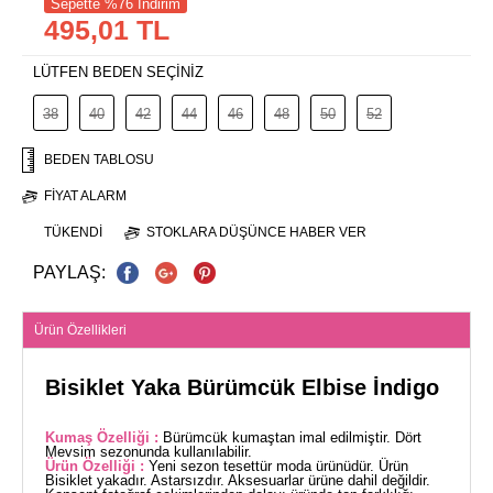
Sepette %76 İndirim
495,01 TL
LÜTFEN BEDEN SEÇİNİZ
38
40
42
44
46
48
50
52
BEDEN TABLOSU
FIYAT ALARM
TÜKENDI
STOKLARA DÜŞÜNCE HABER VER
PAYLAŞ:
Ürün Özellikleri
Bisiklet Yaka Bürümcük Elbise İndigo
Kumaş Özelliği :
Bürümcük kumaştan imal edilmiştir. Dört
Mevsim sezonunda kullanılabilir.
Ürün Özelliği :
Yeni sezon tesettür moda ürünüdür. Ürün
Bisiklet yakadır. Astarsızdır. Aksesuarlar ürüne dahil değildir.