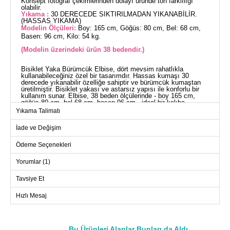
Konsept fotoğraf çekimlerinden dolayı üründe ton farklılığı
olabilir.
Yıkama :
30 DERECEDE SIKTIRILMADAN YIKANABİLİR.
(HASSAS YIKAMA)
Modelin Ölçüleri:
Boy: 165 cm, Göğüs: 80 cm, Bel: 68 cm,
Basen: 96 cm, Kilo: 54 kg.
(Modelin üzerindeki ürün 38 bedendir.)
Bisiklet Yaka Bürümcük Elbise, dört mevsim rahatlıkla
kullanabileceğiniz özel bir tasarımdır. Hassas kumaşı 30
derecede yıkanabilir özelliğe sahiptir ve bürümcük kumaştan
üretilmiştir. Bisiklet yakası ve astarsız yapısı ile konforlu bir
kullanım sunar. Elbise, 38 beden ölçülerinde - boy 165 cm,
göğüs 80 cm, bel 68 cm, basen 96 cm - ideal bir kalıba
sahiptir. Lütfen not alınız: Aksesuarlar fiyata dahil değildir.
Yıkama Talimatı
ELBİSE BEDEN ÖLÇÜLERİ
(CM)
İade ve Değişim
Beden
Göğüs
Boy
Ödeme Seçenekleri
38
94
134
Yorumlar (1)
40
96
134
42
100
134
Tavsiye Et
44
104
134
Hızlı Mesaj
46
108
134
48
112
134
Bu Ürünleri Alanlar Bunları da Aldı
50
116
134