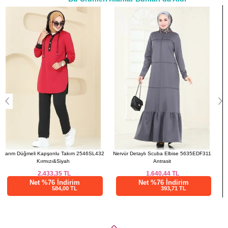
a>
52
120
134
2
Nervür Detaylı Scuba Elbise 5635EDF311
Ceket Detaylı Dabıl Elbise 2743SL432
Antrasit
Siyah
1.640,44
TL
3.593,78
TL
Net %76 İndirim
Net %76 İndirim
393,71 TL
862,51 TL