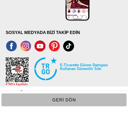
SOSYAL MEDYADA BİZİ TAKİP EDİN
E-Ticarette Güven Damgası
Kullanan Güvenilir Site
GERI DÖN
©2026 Tüm modaselvim.com hakları saklıdır.
T
-Soft
E-Ticaret
Sistemleriyle Hazırlanmıştır.