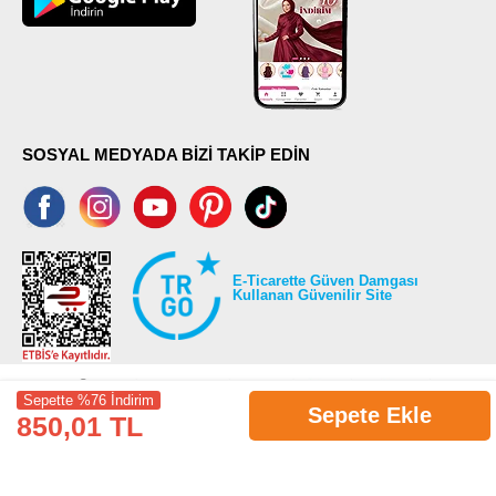
SOSYAL MEDYADA BİZİ TAKİP EDİN
E-Ticarette Güven Damgası
Kullanan Güvenilir Site
Sepette %76 İndirim
Sepete Ekle
850,01 TL
©2026 Tüm modaselvim.com hakları saklıdır.