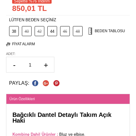
Sepette %76 İndirim
850,01 TL
LÜTFEN BEDEN SEÇİNİZ
BEDEN TABLOSU
38
40
42
44
46
48
FIYAT ALARM
ADET:
-
+
PAYLAŞ:
Ürün Özellikleri
Bağcıklı Dantel Detaylı Takım Açık
Haki
Kombine Dahil Ürünler :
Bluz ve elbise.