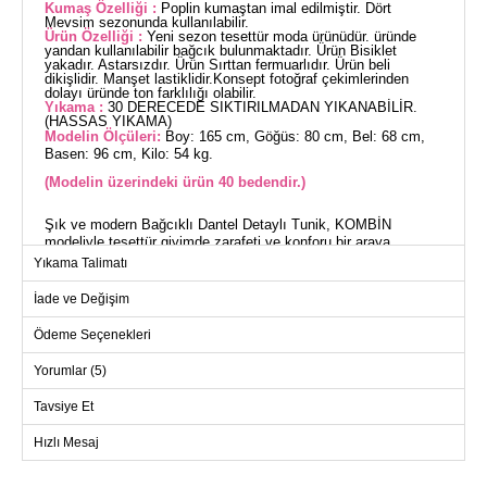
Kumaş Özelliği :
Poplin kumaştan imal edilmiştir. Dört
Mevsim sezonunda kullanılabilir.
Ürün Özelliği :
Yeni sezon tesettür moda ürünüdür. üründe
yandan kullanılabilir bağcık bulunmaktadır. Ürün Bisiklet
yakadır. Astarsızdır. Ürün Sırttan fermuarlıdır. Ürün beli
dikişlidir. Manşet lastiklidir.Konsept fotoğraf çekimlerinden
dolayı üründe ton farklılığı olabilir.
Yıkama :
30 DERECEDE SIKTIRILMADAN YIKANABİLİR.
(HASSAS YIKAMA)
Modelin Ölçüleri:
Boy: 165 cm, Göğüs: 80 cm, Bel: 68 cm,
Basen: 96 cm, Kilo: 54 kg.
(Modelin üzerindeki ürün 40 bedendir.)
Şık ve modern Bağcıklı Dantel Detaylı Tunik, KOMBİN
modeliyle tesettür giyimde zarafeti ve konforu bir araya
getiriyor. Dört mevsim rahatça kullanabileceğiniz bu ürün, beli
Yıkama Talimatı
dikişli tasarımı ile vücut hatlarınıza mükemmel şekilde uyum
sağlar. Hem bluz olarak hem de elbise olarak kullanabileceğiniz
İade ve Değişim
çok yönlü bir tasarıma sahip.
Ödeme Seçenekleri
BLUZ BEDEN ÖLÇÜLERİ
(CM)
Yorumlar (5)
Beden
Göğüs
Boy
Tavsiye Et
38
98
50
Hızlı Mesaj
40
100
50
42
104
50