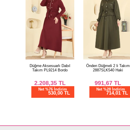
Düğme Aksesuarlı Dabıl
Önden Düğmeli 2 li Takım
Takım PL9214 Bordo
2887SLK540 Haki
2.208,35
TL
991,67
TL
Net %76 İndirim
Net %28 İndirim
530,00 TL
714,01 TL