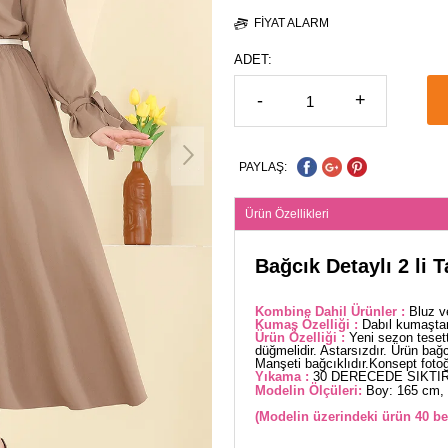
FIYAT ALARM
ADET:
-
+
PAYLAŞ:
Ürün Özellikleri
Bağcık Detaylı 2 li 
Kombine Dahil Ürünler :
Bluz v
Kumaş Özelliği :
Dabıl kumaştan
Ürün Özelliği :
Yeni sezon teset
düğmelidir. Astarsızdır. Ürün bağcı
Manşeti bağcıklıdır.Konsept fotoğr
Yıkama :
30 DERECEDE SIKTIR
Modelin Ölçüleri:
Boy: 165 cm, 
(Modelin üzerindeki ürün 40 be