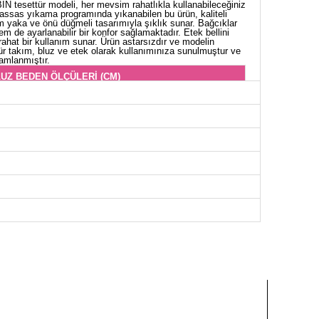
N tesettür modeli, her mevsim rahatlıkla kullanabileceğiniz
assas yıkama programında yıkanabilen bu ürün, kaliteli
m yaka ve önü düğmeli tasarımıyla şıklık sunar. Bağcıklar
m de ayarlanabilir bir konfor sağlamaktadır. Etek bellini
ahat bir kullanım sunar. Ürün astarsızdır ve modelin
ür takım, bluz ve etek olarak kullanımınıza sunulmuştur ve
amlanmıştır.
UZ BEDEN ÖLÇÜLERİ (CM)
Göğüs
Boy
96
50
98
50
106
50
108
50
112
50
116
50
EK BEDEN ÖLÇÜLERİ (CM)
Boy
83
83