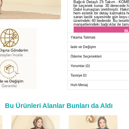
Bağcık Detaylı 2'li Takım - KOMBİ
bir seçenek sunar. 30 derecede h
Dabıl kumaştan üretilmiştir. Haki
hem estetik bir detay katmakta he
saran lastik sayesinde gün boyu r
üzerindeki 40 bedendir. Bu tesett
manşetlerindeki bağcıklar ile tam
BL
Yıkama Talimatı
Beden
40
İade ve Değişim
42
Ödeme Seçenekleri
44
Yorumlar (0)
46
Tavsiye Et
48
50
Hızlı Mesaj
Bu Ürünleri Alanlar Bunları da Aldı
ET
Beden
40
42