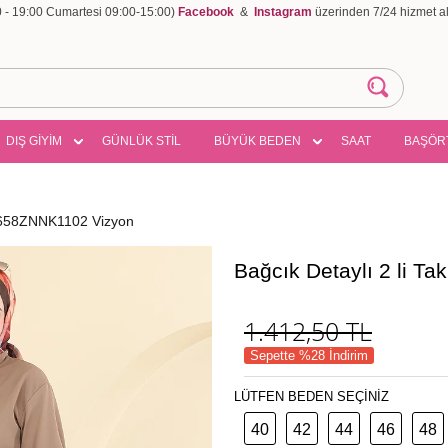
00 - 19:00 Cumartesi 09:00-15:00)
Facebook
&
Instagram
üzerinden 7/24 hizmet ala
DIŞ GİYİM
GÜNLÜK STİL
BÜYÜK BEDEN
SAAT
BAŞÖR
 5658ZNNK1102 Vizyon
Bağcık Detaylı 2 li 
1.412,50
TL
Sepette %28 İndirim
LÜTFEN BEDEN SEÇİNİZ
40
42
44
46
48