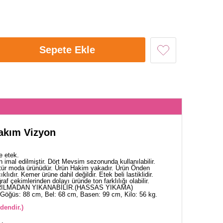
Sepete Ekle
Takım Vizyon
e etek.
 imal edilmiştir. Dört Mevsim sezonunda kullanılabilir.
tür moda ürünüdür. Ürün Hakim yakadır. Ürün Önden
klıdır. Kemer ürüne dahil değildir. Etek beli lastiklidir.
af çekimlerinden dolayı üründe ton farklılığı olabilir.
ILMADAN YIKANABİLİR.(HASSAS YIKAMA)
Göğüs: 88 cm, Bel: 68 cm, Basen: 99 cm, Kilo: 56 kg.
dendir.)