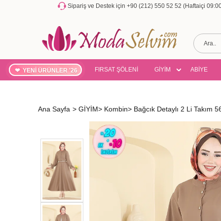
Sipariş ve Destek için +90 (212) 550 52 52 (Haftaiçi 09:
FIRSAT ŞÖLENİ
GİYİM
ABİYE
YENİ ÜRÜNLER '26
Ana Sayfa
>
GİYİM
>
Kombin
>
Bağcık Detaylı 2 Li Takım