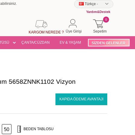
bilirsiniz.
Türkçe
-
Yardım&Destek
0
Üye Girişi
Sepetim
KARGOM NEREDE ?
TÜSÜ
ÇANTA/CÜZDAN
EV & YAŞAM
SİZDEN GELENLER
Takım 5658ZNNK1102 Vizyon
KAPIDA ÖDEME AVANTAJI
50
BEDEN TABLOSU