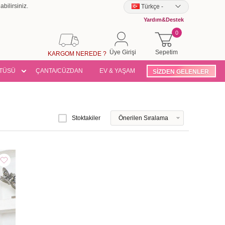
bilirsiniz.
Türkçe
-
Yardım&Destek
0
Üye Girişi
Sepetim
KARGOM NEREDE ?
TÜSÜ
ÇANTA/CÜZDAN
EV & YAŞAM
SİZDEN GELENLER
Stoktakiler