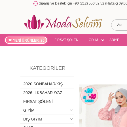
Sipariş ve Destek için +90 (212) 550 52 52 (Haftaiçi 09:
FIRSAT ŞÖLENİ
GİYİM
ABİYE
YENİ ÜRÜNLER '26
KATEGORILER
2026 SONBAHAR/KIŞ
2026 İLKBAHAR /YAZ
FIRSAT ŞÖLENİ
GİYİM
DIŞ GİYİM