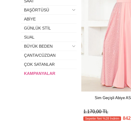
SAAT
BAŞÖRTÜSÜ
ABİYE
GÜNLÜK STİL
SUAL
BÜYÜK BEDEN
ÇANTA/CÜZDAN
ÇOK SATANLAR
KAMPANYALAR
Sim Geçişli Abiye 
1.170,00 TL
842
Sepette Net %28 İndirim