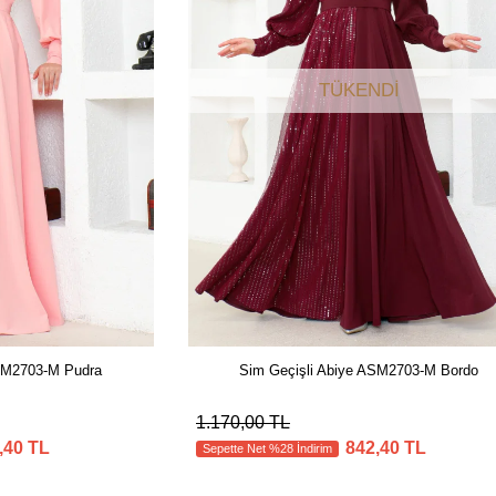
TÜKENDI
ASM2703-M Pudra
Sim Geçişli Abiye ASM2703-M Bordo
1.170,00 TL
,40 TL
842,40 TL
Sepette Net %28 İndirim