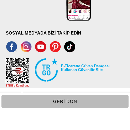
SOSYAL MEDYADA BİZİ TAKİP EDİN
E-Ticarette Güven Damgası
Kullanan Güvenilir Site
GERI DÖN
©2026 Tüm modaselvim.com hakları saklıdır.
T
-Soft
E-Ticaret
Sistemleriyle Hazırlanmıştır.