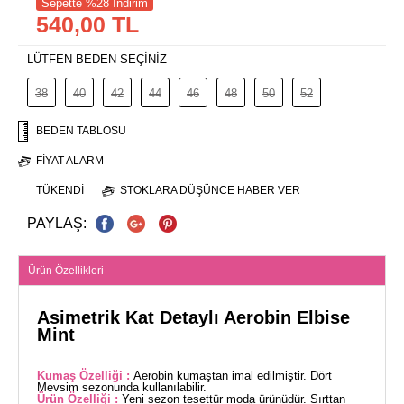
Sepette %28 İndirim
540,00 TL
LÜTFEN BEDEN SEÇİNİZ
38
40
42
44
46
48
50
52
BEDEN TABLOSU
FIYAT ALARM
TÜKENDI
STOKLARA DÜŞÜNCE HABER VER
PAYLAŞ:
Ürün Özellikleri
Asimetrik Kat Detaylı Aerobin Elbise
Mint
Kumaş Özelliği :
Aerobin kumaştan imal edilmiştir. Dört
Mevsim sezonunda kullanılabilir.
Ürün Özelliği :
Yeni sezon tesettür moda ürünüdür. Sırttan