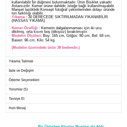
kullanılabilir bir düğmesi bulunmaktadır. Ürün Bisiklet yakadır.
Astarsızdır. Kemer ürüne dahildir, isteğe bağlı kullanılmayabilir.
Manşet lastiklidir.Konsept fotoğraf çekimlerinden dolayı üründe
ton farklılığı olabilir.
Yıkama :
30 DERECEDE SIKTIRILMADAN YIKANABİLİR.
(HASSAS YIKAMA)
Kemer Özelliği :
Kemerin dalgalanmaması için iki ucu
dikilmiş, orta kısım boş (dikişsiz) bırakılmıştır.
Modelin Ölçüleri:
Boy: 165 cm, Göğüs: 80 cm, Bel: 68 cm,
Basen: 96 cm, Kilo: 54 kg.
(Modelin üzerindeki ürün 38 bedendir.)
Asimetrik Kat Detaylı Aerobin Elbise, dört mevsim
Yıkama Talimatı
kullanabileceğiniz ve özellikle tesettür tercih edenler için
tasarlanmış zarif bir seçimdir. 30 derecede hassas yıkamaya
İade ve Değişim
uygundur. Bisiklet yakası ve manşet lastik detaylarıyla modern
bir tasarım sunar. Astarsız yapısı ve sırttan kullanılabilir
Ödeme Seçenekleri
düğmesi ile konforlu bir kullanım sağlar. Kemer, dalgalanmayı
önleyecek şekilde tasarlanmıştır; kemer isteğe bağlı olarak
Yorumlar (5)
çıkarılabilir. Üstün aerobin kumaş kalitesi ile rahatlık ve şıklığı
bir arada sunar.
Tavsiye Et
ELBİSE BEDEN ÖLÇÜLERİ
Hızlı Mesaj
(CM)
Beden
Göğüs
Boy
38
98
144
Bu Ürünleri Alanlar Bunları da Aldı