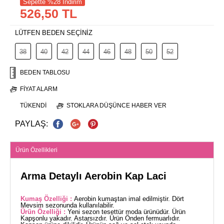
Sepette %28 İndirim
526,50 TL
LÜTFEN BEDEN SEÇİNİZ
38
40
42
44
46
48
50
52
BEDEN TABLOSU
FIYAT ALARM
TÜKENDI
STOKLARA DÜŞÜNCE HABER VER
PAYLAŞ:
Ürün Özellikleri
Arma Detaylı Aerobin Kap Laci
Kumaş Özelliği :
Aerobin kumaştan imal edilmiştir. Dört
Mevsim sezonunda kullanılabilir.
Ürün Özelliği :
Yeni sezon tesettür moda ürünüdür. Ürün
Kapşonlu yakadır. Astarsızdır. Ürün Önden fermuarlıdır.