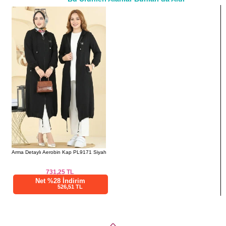
a>
46
114
113
48
118
113
50
120
113
52
124
113
Arma Detaylı Aerobin Kap PL9171 Siyah
731,25
TL
Net %28 İndirim
526,51 TL