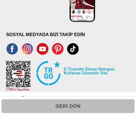
SOSYAL MEDYADA BİZİ TAKİP EDİN
E-Ticarette Güven Damgası
Kullanan Güvenilir Site
GERI DÖN
©2026 Tüm modaselvim.com hakları saklıdır.
T
-Soft
E-Ticaret
Sistemleriyle Hazırlanmıştır.