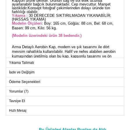
Kapşon ürüne dikilidir. Ürünün sağ ve sol etek ucunda
ayarlanabilir bağcık bulunmaktadır. Cep mevcuttur. Manşet
lastiklidir.Konsept fotoğraf çekimlerinden dolayı üründe ton
farklılığı olabilir.
Yıkama :
30 DERECEDE SIKTIRILMADAN YIKANABİLİR.
(HASSAS YIKAMA)
Modelin Ölçüleri:
Boy: 165 cm, Göğüs: 88 cm, Bel: 68 cm,
Basen: 99 cm, Kilo: 56 kg.
(Modelin üzerindeki ürün 38 bedendir.)
Arma Detaylı Aerobin Kap, modern ve şık tasarımı ile dört
mevsim rahatlıkla kullanılabilir. Hafif ve nefes alabilen aerobin
kumaşından üretilmiş olan bu kap, kapşonlu tasarımı ve ön
fermuar detayı ile pratik bir kullanım sunar. Hassas yıkama ile
Yıkama Talimatı
30 derecede yıkanabilir özelliği sayesinde uzun ömürlüdür.
Kullanışlı cepleri ve esnek manşetleri ile gündelik kullanım için
İade ve Değişim
idealdir. Model üzerindeki ürün 38 bedendir.
Ödeme Seçenekleri
KAP BEDEN ÖLÇÜLERİ (CM)
Yorumlar (7)
Beden
Göğüs
Boy
Tavsiye Et
38
96
113
Hızlı Mesaj
40
102
113
42
106
113
44
110
113
Bu Ürünleri Alanlar Bunları da Aldı