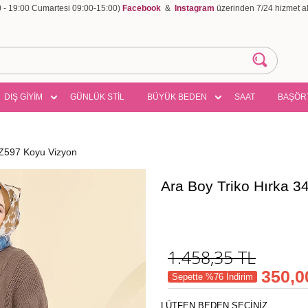
00 - 19:00 Cumartesi 09:00-15:00)
Facebook
&
Instagram
üzerinden 7/24 hizmet ala
DIŞ GİYİM
GÜNLÜK STİL
BÜYÜK BEDEN
SAAT
BAŞÖR
RZ597 Koyu Vizyon
Ara Boy Triko Hırka 
1.458,35
TL
350,0
Sepette %76 İndirim
LÜTFEN BEDEN SEÇİNİZ