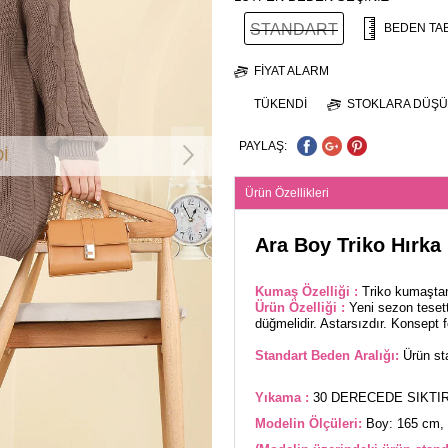
STANDART
BEDEN TA
FIYAT ALARM
TÜKENDI
STOKLARA DÜŞÜ
PAYLAŞ:
İ
Ürün Özellikleri
Ara Boy Triko Hırka
Kumaş Özelliği :
Triko kumaştan
Ürün Özelliği :
Yeni sezon teset
düğmelidir. Astarsızdır. Konsept fo
Standart Beden Aralığı:
Ürün sta
Yıkama :
30 DERECEDE SIKTIR
Modelin Ölçüleri:
Boy: 165 cm, 