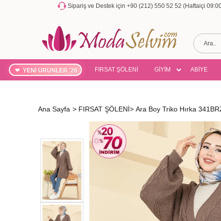
Sipariş ve Destek için +90 (212) 550 52 52 (Haftaiçi 09:
FIRSAT ŞÖLENİ
GİYİM
ABİYE
YENİ ÜRÜNLER '26
Ana Sayfa
>
FIRSAT ŞÖLENİ
>
Ara Boy Triko Hırka 341B