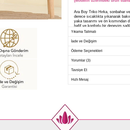
(Modelin üzerindeki ürün stand
Ara Boy Triko Hırka, sonbahar ve 
derece sıcaklıkta yıkanarak bakımı
yaka tasarımı ve ön kısmından düğ
hafif ve konforlu bir deneyim sağ
Yıkama Talimatı
HI
İade ve Değişim
Beden
Ödeme Seçenekleri
Standart
Yorumlar (3)
Tavsiye Et
Hızlı Mesaj