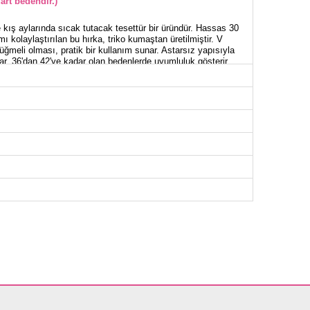
art bedendir.)
kış aylarında sıcak tutacak tesettür bir üründür. Hassas 30
 kolaylaştırılan bu hırka, triko kumaştan üretilmiştir. V
meli olması, pratik bir kullanım sunar. Astarsız yapısıyla
lar. 36'dan 42'ye kadar olan bedenlerde uyumluluk gösterir.
RKA BEDEN ÖLÇÜLERİ (CM)
Göğüs
Boy
112
74-79