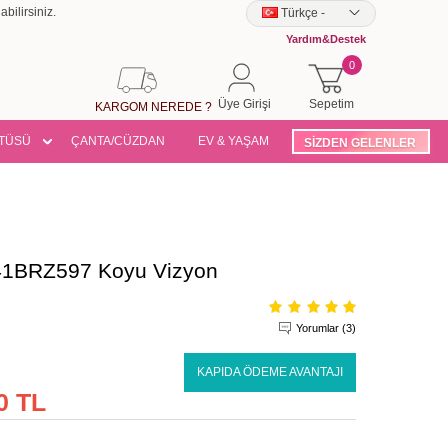
bilirsiniz.
Türkçe
-
Yardım&Destek
0
Üye Girişi
Sepetim
KARGOM NEREDE ?
TÜSÜ
ÇANTA/CÜZDAN
EV & YAŞAM
SİZDEN GELENLER
341BRZ597 Koyu Vizyon
Yorumlar (3)
KAPIDA ÖDEME AVANTAJI
0 TL