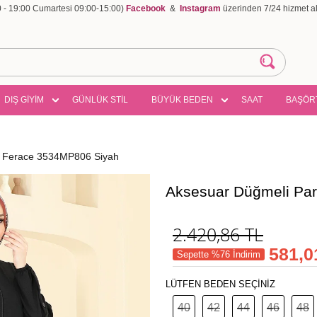
00 - 19:00 Cumartesi 09:00-15:00)
Facebook
&
Instagram
üzerinden 7/24 hizmet ala
DIŞ GİYİM
GÜNLÜK STİL
BÜYÜK BEDEN
SAAT
BAŞÖR
ü Ferace 3534MP806 Siyah
Aksesuar Düğmeli Pa
2.420,86
TL
581,0
Sepette %76 İndirim
LÜTFEN BEDEN SEÇİNİZ
40
42
44
46
48