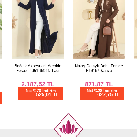
Bağcık Aksesuarlı Aerobin
Nakış Detaylı Dabıl Ferace
Ferace 1361BM387 Laci
PL9197 Kahve
2.187,52
TL
871,87
TL
Net %76 İndirim
Net %28 İndirim
525,01 TL
627,75 TL