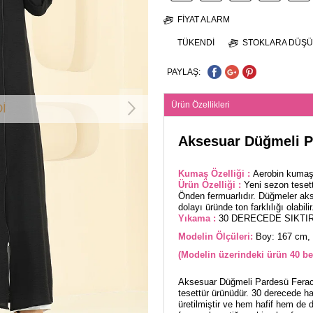
FIYAT ALARM
TÜKENDI
STOKLARA DÜŞÜ
PAYLAŞ:
Ürün Özellikleri
İ
Aksesuar Düğmeli P
Kumaş Özelliği :
Aerobin kumaşt
Ürün Özelliği :
Yeni sezon tesett
Önden fermuarlıdır. Düğmeler akse
dolayı üründe ton farklılığı olabilir
Yıkama :
30 DERECEDE SIKTIR
Modelin Ölçüleri:
Boy: 167 cm, 
(Modelin üzerindeki ürün 40 be
Aksesuar Düğmeli Pardesü Ferace,
tesettür ürünüdür. 30 derecede 
üretilmiştir ve hem hafif hem de d