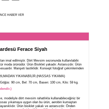
NCE HABER VER
ardesü Ferace Siyah
an imal edilmiştir. Dört Mevsim sezonunda kullanılabilir.
ür moda ürünüdür. Ürün Bisiklet yakadır. Astarsızdır. Ürün
suardır. Manşeti lastiklidir. Konsept fotoğraf çekimlerinden
.
ILMADAN YIKANABİLİR.(HASSAS YIKAMA)
Göğüs: 90 cm, Bel: 70 cm, Basen: 100 cm, Kilo: 59 kg.
dendir.)
 modeliyle dört mevsim rahatlıkla kullanabileceğiniz bir
hassas yıkamaya uygun olan bu ürün, aerobin kumaştan
ayanıklıdır. Ürün bisiklet yakalı ve astarsızdır. Önden