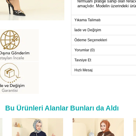
fermuarlı pratiğe sahip olan fera
amaçlıdır. Modelin üzerindeki ürü
Yıkama Talimatı
FER
Beden
İade ve Değişim
40
Ödeme Seçenekleri
42
Yorumlar (0)
44
Tavsiye Et
46
48
Hızlı Mesaj
50
52
Bu Ürünleri Alanlar Bunları da Aldı