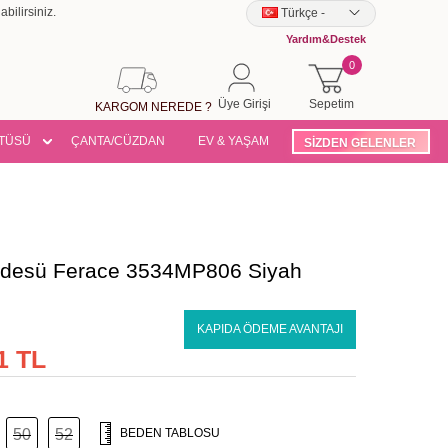
bilirsiniz.
Türkçe
-
Yardım&Destek
0
Üye Girişi
Sepetim
KARGOM NEREDE ?
TÜSÜ
ÇANTA/CÜZDAN
EV & YAŞAM
SİZDEN GELENLER
rdesü Ferace 3534MP806 Siyah
KAPIDA ÖDEME AVANTAJI
1 TL
50
52
BEDEN TABLOSU