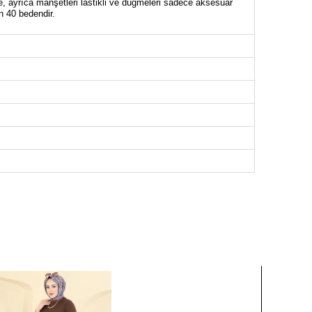
ce, ayrıca manşetleri lastikli ve düğmeleri sadece aksesuar
n 40 bedendir.
ACE BEDEN ÖLÇÜLERİ (CM)
Göğüs
Boy
100
140
104
140
108
140
112
140
116
140
120
140
124
140