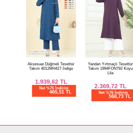
Aksesuar Düğmeli Tesettür
Yandan Yırtmaçlı Tesettür
Takım 4012MH427 İndigo
Takım 1994FON792 Koyu
Lila
1.939,62
TL
2.369,72
TL
Net %76 İndirim
465,51 TL
Net %76 İndirim
568,73 TL