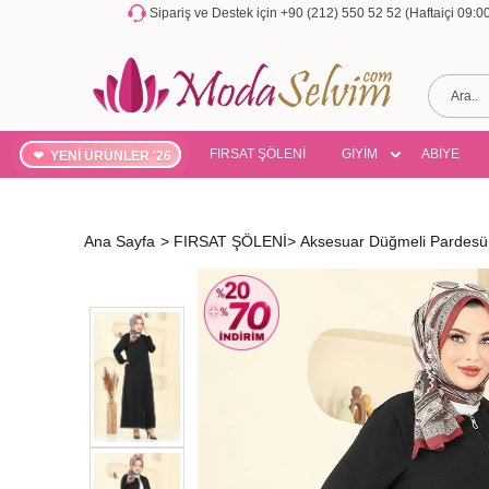
Sipariş ve Destek için +90 (212) 550 52 52 (Haftaiçi 09:
FIRSAT ŞÖLENİ
GİYİM
ABİYE
YENİ ÜRÜNLER '26
Ana Sayfa
>
FIRSAT ŞÖLENİ
>
Aksesuar Düğmeli Pardes