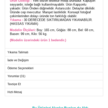
Ürün Özelliği :
Yeni sezon tesettür moda ürünüdür. Kapüşon
seyyardır, isteğe bağlı kullanılmayabilir. Ürün Kapşonlu
yakadır. Ürün Önden düğmelidir. Astarsızdır. Detaylar dikilidir.
Üründe cep mevcuttur. Manşet lastiklidir. Konsept fotoğraf
çekimlerinden dolayı üründe ton farklılığı olabilir.
Yıkama :
30 DERECEDE SIKTIRILMADAN YIKANABİLİR.
(HASSAS YIKAMA)
Modelin Ölçüleri:
Boy: 165 cm, Göğüs: 88 cm, Bel: 68 cm,
Basen: 99 cm, Kilo: 56 kg.
(Modelin üzerindeki ürün 1 bedendir.)
1 : 38-40 beden / 2 : 42-44 beden / 3 : 46-48 beden / 4 :
Yıkama Talimatı
50 beden / 5 : 52 beden
İade ve Değişim
FERACE BEDEN ÖLÇÜLERİ
Ödeme Seçenekleri
(CM)
Beden
Göğüs
Boy
Yorumlar (31)
1
104
130
Tavsiye Et
2
108
130
Hızlı Mesaj
3
116
130
4
124
130
5
132
130
Bu Ürünleri Alanlar Bunları da Aldı