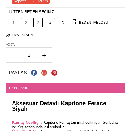
Sepette %28 İndirim
LÜTFEN BEDEN SEÇİNİZ
BEDEN TABLOSU
1
2
3
4
5
FIYAT ALARM
ADET:
-
+
PAYLAŞ:
Ürün Özellikleri
Aksesuar Detaylı Kapitone Ferace
Siyah
Kumaş Özelliği :
Kapitone kumaştan imal edilmiştir. Sonbahar
ve Kış sezonunda kullanılabilir.