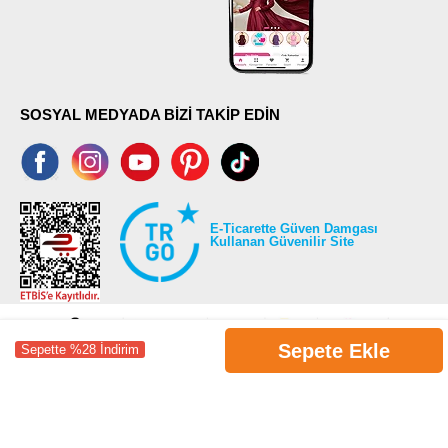
SOSYAL MEDYADA BİZİ TAKİP EDİN
E-Ticarette Güven Damgası
Kullanan Güvenilir Site
Sepete Ekle
Sepette %28 İndirim
©2026 Tüm modaselvim.com hakları saklıdır.
T
-Soft
E-Ticaret
Sistemleriyle Hazırlanmıştır.