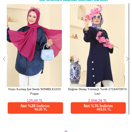
a>
Yoryo Kumaş Şal Serisi 505MDLK1153
Düğme Detay Yırtmaçlı Tunik 2716AYD574
Fuşya
Laci
125,00
TL
2.056,29
TL
Net %28 İndirim
Net %76 İndirim
90,00 TL
493,51 TL