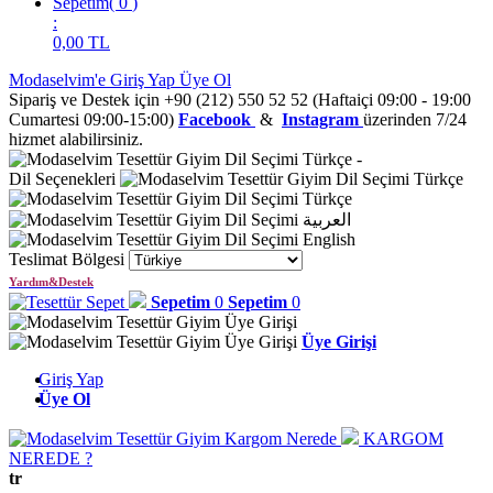
Sepetim
(
0
)
:
0,00
TL
Modaselvim'e Giriş Yap
Üye Ol
Sipariş ve Destek için +90 (212) 550 52 52 (Haftaiçi 09:00 - 19:00
Cumartesi 09:00-15:00)
Facebook
&
Instagram
üzerinden 7/24
hizmet alabilirsiniz.
Türkçe
-
Dil Seçenekleri
Türkçe
Türkçe
العربية
English
Teslimat Bölgesi
Yardım&Destek
Sepetim
0
Sepetim
0
Üye Girişi
Giriş Yap
Üye Ol
KARGOM
NEREDE ?
tr