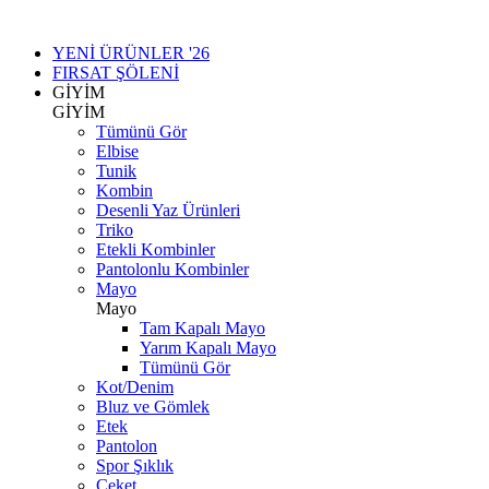
YENİ ÜRÜNLER '26
FIRSAT ŞÖLENİ
GİYİM
GİYİM
Tümünü Gör
Elbise
Tunik
Kombin
Desenli Yaz Ürünleri
Triko
Etekli Kombinler
Pantolonlu Kombinler
Mayo
Mayo
Tam Kapalı Mayo
Yarım Kapalı Mayo
Tümünü Gör
Kot/Denim
Bluz ve Gömlek
Etek
Pantolon
Spor Şıklık
Ceket