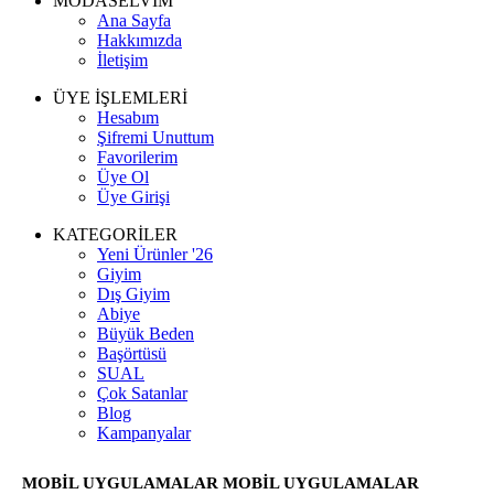
MODASELVİM
Ana Sayfa
Hakkımızda
İletişim
ÜYE İŞLEMLERİ
Hesabım
Şifremi Unuttum
Favorilerim
Üye Ol
Üye Girişi
KATEGORİLER
Yeni Ürünler '26
Giyim
Dış Giyim
Abiye
Büyük Beden
Başörtüsü
SUAL
Çok Satanlar
Blog
Kampanyalar
MOBİL UYGULAMALAR
MOBİL UYGULAMALAR