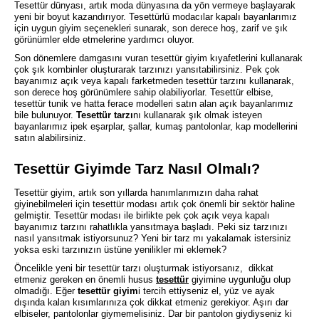
Tesettür
dünyası, artık moda dünyasına da yön vermeye başlayarak
yeni bir boyut kazandırıyor. Tesettürlü modacılar kapalı bayanlarımız
için uygun giyim seçenekleri sunarak, son derece hoş, zarif ve şık
görünümler elde etmelerine yardımcı oluyor.
Son dönemlere damgasını vuran tesettür giyim kıyafetlerini kullanarak
çok şık kombinler oluşturarak tarzınızı yansıtabilirsiniz. Pek çok
bayanımız açık veya kapalı farketmeden tesettür tarzını kullanarak,
son derece hoş görünümlere sahip olabiliyorlar. Tesettür elbise,
tesettür tunik ve hatta ferace modelleri satın alan açık bayanlarımız
bile bulunuyor.
Tesettür tarzı
nı kullanarak şık olmak isteyen
bayanlarımız ipek eşarplar, şallar, kumaş pantolonlar, kap modellerini
satın alabilirsiniz.
Tesettür Giyimde Tarz Nasıl Olmalı?
Tesettür giyim, artık son yıllarda hanımlarımızın daha rahat
giyinebilmeleri için tesettür modası artık çok önemli bir sektör haline
gelmiştir. Tesettür modası ile birlikte pek çok açık veya kapalı
bayanımız tarzını rahatlıkla yansıtmaya başladı. Peki siz tarzınızı
nasıl yansıtmak istiyorsunuz? Yeni bir tarz mı yakalamak istersiniz
yoksa eski tarzınızın üstüne yenilikler mi eklemek?
Öncelikle yeni bir tesettür tarzı oluşturmak istiyorsanız, dikkat
etmeniz gereken en önemli husus
tesettür
giyimine uygunluğu olup
olmadığı. Eğer
tesettür giyim
i tercih ettiyseniz el, yüz ve ayak
dışında kalan kısımlarınıza çok dikkat etmeniz gerekiyor. Aşırı dar
elbiseler, pantolonlar giymemelisiniz. Dar bir pantolon giydiyseniz ki