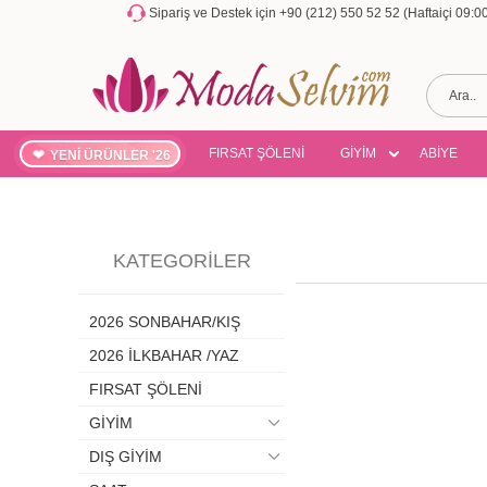
Sipariş ve Destek için +90 (212) 550 52 52 (Haftaiçi 09:
FIRSAT ŞÖLENİ
GİYİM
ABİYE
YENİ ÜRÜNLER '26
KATEGORILER
2026 SONBAHAR/KIŞ
2026 İLKBAHAR /YAZ
FIRSAT ŞÖLENİ
GİYİM
DIŞ GİYİM