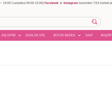
00 - 19:00 Cumartesi 09:00-15:00)
Facebook
&
Instagram
üzerinden 7/24 hizmet ala
DIŞ GİYİM
GÜNLÜK STİL
BÜYÜK BEDEN
SAAT
BAŞÖR