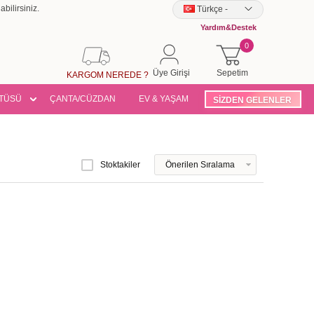
bilirsiniz.
Türkçe
-
Yardım&Destek
0
Üye Girişi
Sepetim
KARGOM NEREDE ?
TÜSÜ
ÇANTA/CÜZDAN
EV & YAŞAM
SİZDEN GELENLER
Stoktakiler