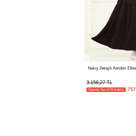
Nakış Detaylı Aerobin Elb
3.156,27 TL
757
Sepette Net %76 İndirim