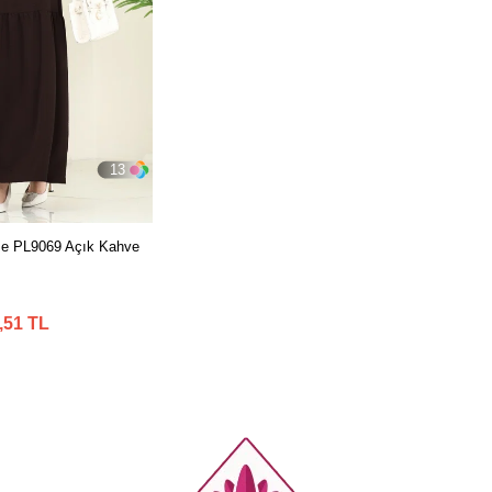
13
ise PL9069 Açık Kahve
,51 TL