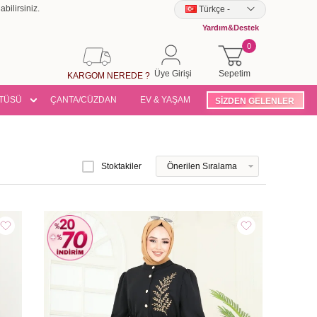
bilirsiniz.
Türkçe
-
Yardım&Destek
0
Üye Girişi
Sepetim
KARGOM NEREDE ?
TÜSÜ
ÇANTA/CÜZDAN
EV & YAŞAM
SİZDEN GELENLER
Stoktakiler