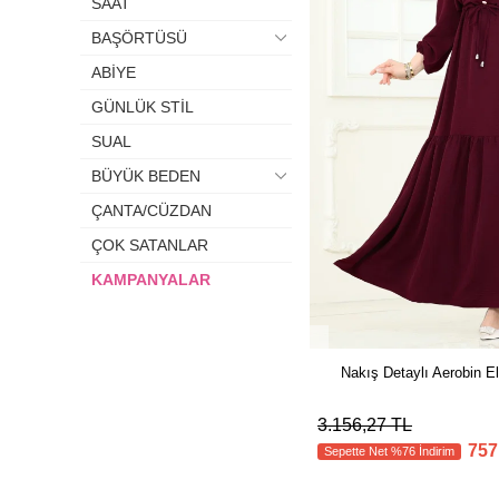
SAAT
BAŞÖRTÜSÜ
ABİYE
GÜNLÜK STİL
SUAL
BÜYÜK BEDEN
ÇANTA/CÜZDAN
ÇOK SATANLAR
KAMPANYALAR
Nakış Detaylı Aerobin E
3.156,27 TL
757
Sepette Net %76 İndirim