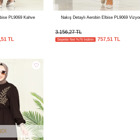
lbise PL9069 Kahve
Nakış Detaylı Aerobin Elbise PL9069 Vizyo
3.156,27 TL
,51 TL
757,51 TL
Sepette Net %76 İndirim
DI