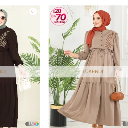
DI
TÜKENDI
13
1