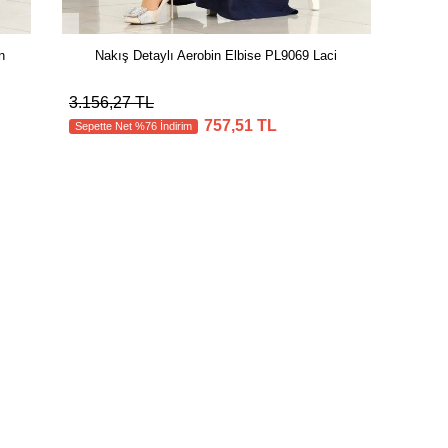
n
Nakış Detaylı Aerobin Elbise PL9069 Laci
3.156,27 TL
757,51 TL
Sepette Net %76 İndirim