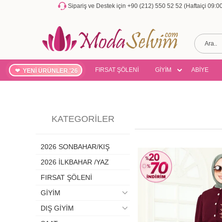
Sipariş ve Destek için +90 (212) 550 52 52 (Haftaiçi 09:
FIRSAT ŞÖLENİ
GİYİM
ABİYE
YENİ ÜRÜNLER '26
KATEGORILER
2026 SONBAHAR/KIŞ
2026 İLKBAHAR /YAZ
FIRSAT ŞÖLENİ
GİYİM
DIŞ GİYİM