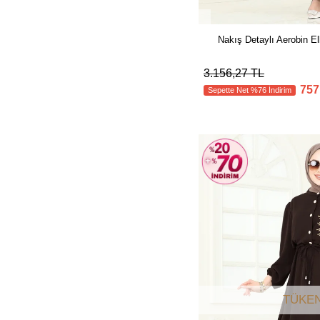
Nakış Detaylı Aerobin E
3.156,27 TL
757
Sepette Net %76 İndirim
TÜKEN