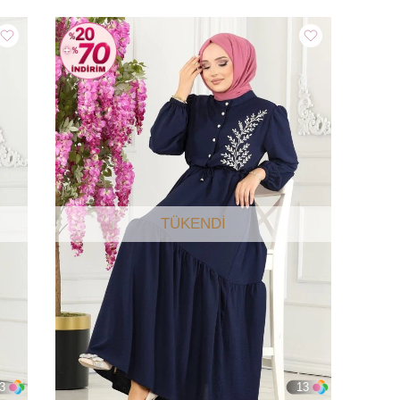
TÜKENDI
3
13