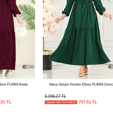
13
1
lbise PL9069 Bordo
Nakış Detaylı Aerobin Elbise PL9069 Zümrü
3.156,27 TL
,51 TL
757,51 TL
Sepette Net %76 İndirim