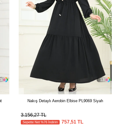
3
13
t
Nakış Detaylı Aerobin Elbise PL9069 Siyah
3.156,27 TL
757,51 TL
Sepette Net %76 İndirim