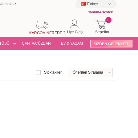
bilirsiniz.
Türkçe
-
Yardım&Destek
0
Üye Girişi
Sepetim
KARGOM NEREDE ?
TÜSÜ
ÇANTA/CÜZDAN
EV & YAŞAM
SİZDEN GELENLER
Stoktakiler