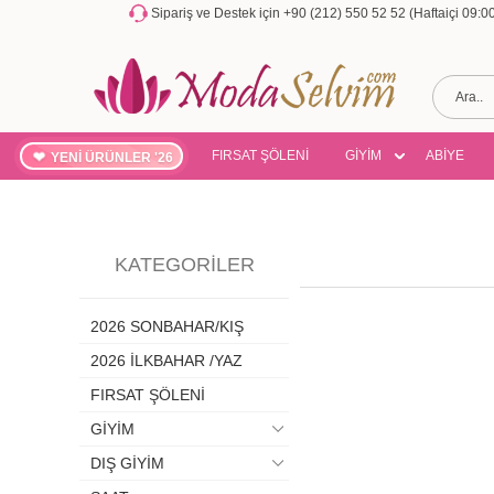
Sipariş ve Destek için +90 (212) 550 52 52 (Haftaiçi 09:
FIRSAT ŞÖLENİ
GİYİM
ABİYE
YENİ ÜRÜNLER '26
KATEGORILER
2026 SONBAHAR/KIŞ
2026 İLKBAHAR /YAZ
FIRSAT ŞÖLENİ
GİYİM
DIŞ GİYİM