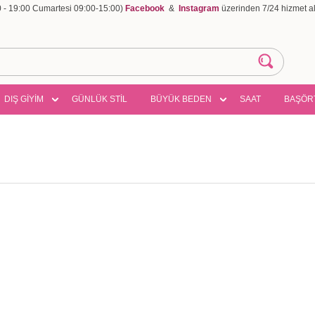
00 - 19:00 Cumartesi 09:00-15:00)
Facebook
&
Instagram
üzerinden 7/24 hizmet ala
DIŞ GİYİM
GÜNLÜK STİL
BÜYÜK BEDEN
SAAT
BAŞÖR