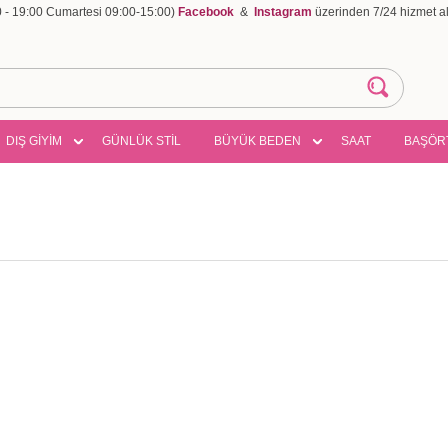
00 - 19:00 Cumartesi 09:00-15:00)
Facebook
&
Instagram
üzerinden 7/24 hizmet ala
DIŞ GİYİM
GÜNLÜK STİL
BÜYÜK BEDEN
SAAT
BAŞÖR