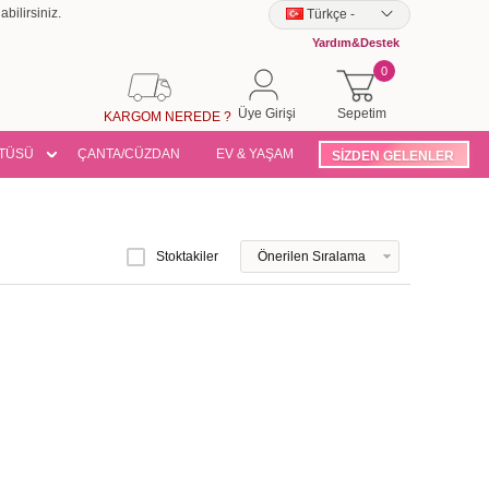
bilirsiniz.
Türkçe
-
Yardım&Destek
0
Üye Girişi
Sepetim
KARGOM NEREDE ?
TÜSÜ
ÇANTA/CÜZDAN
EV & YAŞAM
SİZDEN GELENLER
Stoktakiler