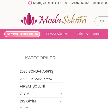
Sipariş ve Destek için +90 (212) 550 52 52 (Haftaiçi 09:
FIRSAT ŞÖLENİ
GİYİM
ABİYE
YENİ ÜRÜNLER '26
KATEGORILER
2026 SONBAHAR/KIŞ
2026 İLKBAHAR /YAZ
FIRSAT ŞÖLENİ
GİYİM
DIŞ GİYİM