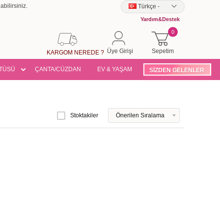
bilirsiniz.
Türkçe
-
Yardım&Destek
0
Üye Girişi
Sepetim
KARGOM NEREDE ?
TÜSÜ
ÇANTA/CÜZDAN
EV & YAŞAM
SİZDEN GELENLER
Stoktakiler