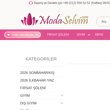
Sipariş ve Destek için +90 (212) 550 52 52 (Haftaiçi 09:
FIRSAT ŞÖLENİ
GİYİM
ABİYE
YENİ ÜRÜNLER '26
KATEGORILER
2026 SONBAHAR/KIŞ
2026 İLKBAHAR /YAZ
FIRSAT ŞÖLENİ
GİYİM
DIŞ GİYİM