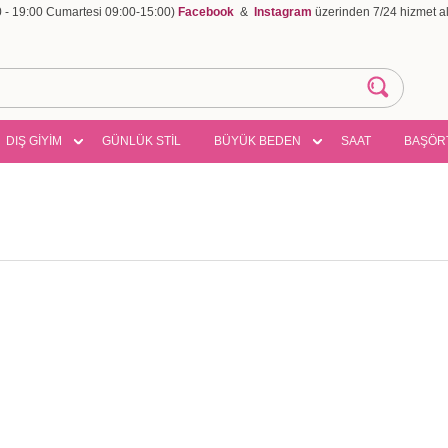
00 - 19:00 Cumartesi 09:00-15:00)
Facebook
&
Instagram
üzerinden 7/24 hizmet ala
DIŞ GİYİM
GÜNLÜK STİL
BÜYÜK BEDEN
SAAT
BAŞÖR