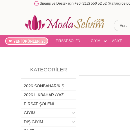
Sipariş ve Destek için +90 (212) 550 52 52 (Haftaiçi 09:
FIRSAT ŞÖLENİ
GİYİM
ABİYE
YENİ ÜRÜNLER '26
KATEGORILER
2026 SONBAHAR/KIŞ
2026 İLKBAHAR /YAZ
FIRSAT ŞÖLENİ
GİYİM
DIŞ GİYİM