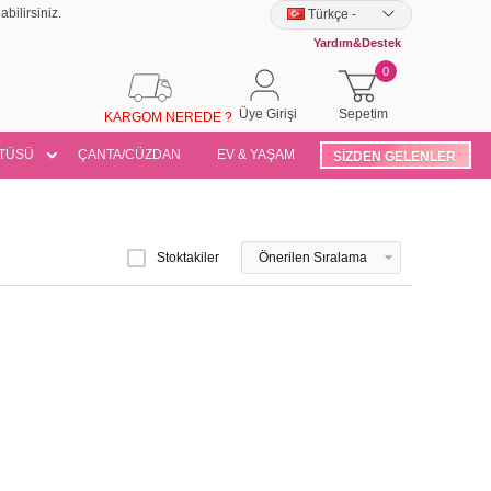
bilirsiniz.
Türkçe
-
Yardım&Destek
0
Üye Girişi
Sepetim
KARGOM NEREDE ?
TÜSÜ
ÇANTA/CÜZDAN
EV & YAŞAM
SİZDEN GELENLER
Stoktakiler