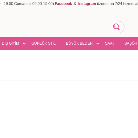
00 - 19:00 Cumartesi 09:00-15:00)
Facebook
&
Instagram
üzerinden 7/24 hizmet ala
DIŞ GİYİM
GÜNLÜK STİL
BÜYÜK BEDEN
SAAT
BAŞÖR