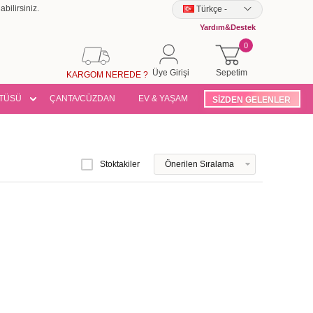
bilirsiniz.
Türkçe
-
Yardım&Destek
0
Üye Girişi
Sepetim
KARGOM NEREDE ?
TÜSÜ
ÇANTA/CÜZDAN
EV & YAŞAM
SİZDEN GELENLER
Stoktakiler