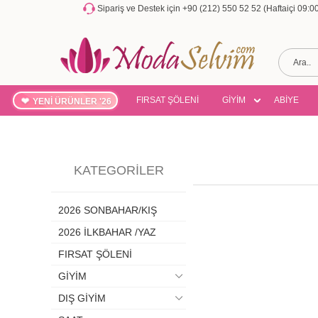
Sipariş ve Destek için +90 (212) 550 52 52 (Haftaiçi 09:
FIRSAT ŞÖLENİ
GİYİM
ABİYE
YENİ ÜRÜNLER '26
KATEGORILER
2026 SONBAHAR/KIŞ
2026 İLKBAHAR /YAZ
FIRSAT ŞÖLENİ
GİYİM
DIŞ GİYİM