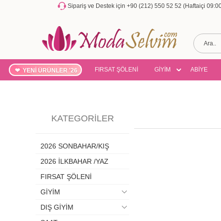
Sipariş ve Destek için +90 (212) 550 52 52 (Haftaiçi 09:
FIRSAT ŞÖLENİ
GİYİM
ABİYE
YENİ ÜRÜNLER '26
KATEGORILER
2026 SONBAHAR/KIŞ
2026 İLKBAHAR /YAZ
FIRSAT ŞÖLENİ
GİYİM
DIŞ GİYİM