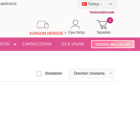
bilirsiniz.
Türkçe
-
Yardım&Destek
0
Üye Girişi
Sepetim
KARGOM NEREDE ?
TÜSÜ
ÇANTA/CÜZDAN
EV & YAŞAM
SİZDEN GELENLER
Stoktakiler