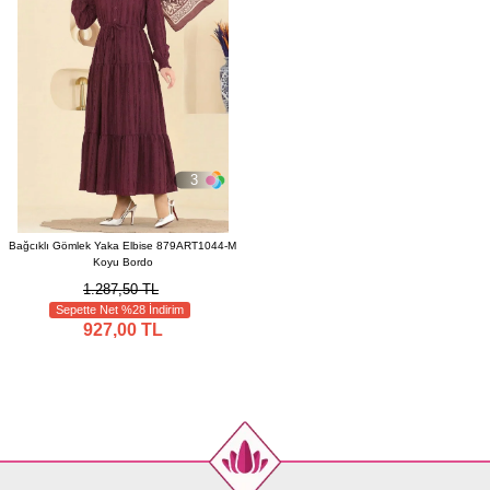
3
Bağcıklı Gömlek Yaka Elbise 879ART1044-M
Koyu Bordo
1.287,50 TL
Sepette Net %28 İndirim
927,00 TL