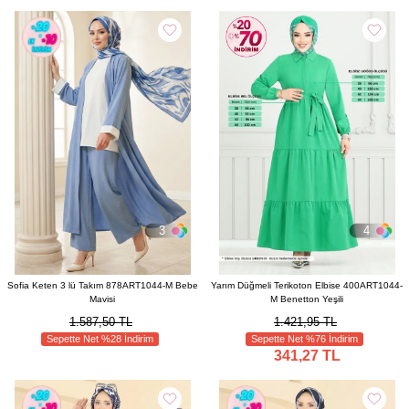
3
4
Sofia Keten 3 lü Takım 878ART1044-M Bebe
Yarım Düğmeli Terikoton Elbise 400ART1044-
Mavisi
M Benetton Yeşili
1.587,50 TL
1.421,95 TL
Sepette Net %28 İndirim
Sepette Net %76 İndirim
341,27 TL