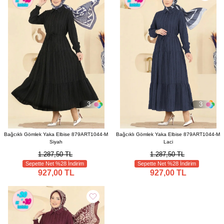
3
3
Bağcıklı Gömlek Yaka Elbise 879ART1044-M
Bağcıklı Gömlek Yaka Elbise 879ART1044-M
Siyah
Laci
1.287,50 TL
1.287,50 TL
Sepette Net %28 İndirim
Sepette Net %28 İndirim
927,00 TL
927,00 TL