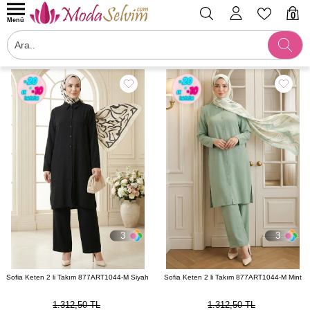
0
Menü
Filtrele
3
3
Sofia Keten 2 li Takım 877ART1044-M Siyah
Sofia Keten 2 li Takım 877ART1044-M Mint
1.312,50 TL
1.312,50 TL