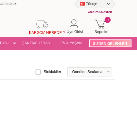
bilirsiniz.
Türkçe
-
Yardım&Destek
0
Üye Girişi
Sepetim
KARGOM NEREDE ?
TÜSÜ
ÇANTA/CÜZDAN
EV & YAŞAM
SİZDEN GELENLER
Stoktakiler