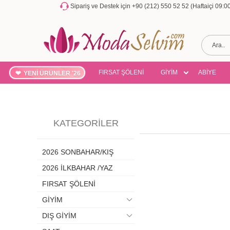
Sipariş ve Destek için +90 (212) 550 52 52 (Haftaiçi 09:
FIRSAT ŞÖLENİ
GİYİM
ABİYE
YENİ ÜRÜNLER '26
KATEGORILER
2026 SONBAHAR/KIŞ
2026 İLKBAHAR /YAZ
FIRSAT ŞÖLENİ
GİYİM
DIŞ GİYİM