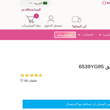
I
العربية
-
المساعدة&الدعم
0
تسجيل الدخول
سلة المشتريات
أين البضائع؟
كبيرة
الحجابات
القادمة منكم
653
تعليقات (8)
من الممكن ان تتساقط مع الاستعمال