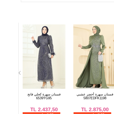
133
104
13
فستان سهرة كحلي
فستان سهرة أخضر عشبي
فستان 
5
5807EDFK1198
5779EDF311
,50
TL
2.875,00
TL
2.312,50