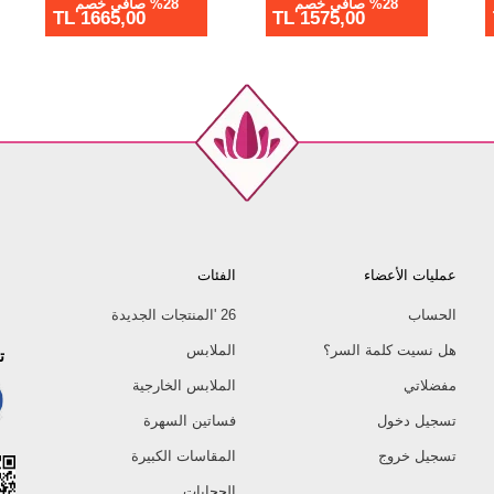
%28 صافي خصم
%28 صافي خصم
1575,00 TL
1755,00 TL
عمليات الأعضاء
الفئات
الحساب
26 'المنتجات الجديدة
هل نسيت كلمة السر؟
الملابس
ت
مفضلاتي
الملابس الخارجية
تسجيل دخول
فساتين السهرة
تسجيل خروج
المقاسات الكبيرة
الحجابات