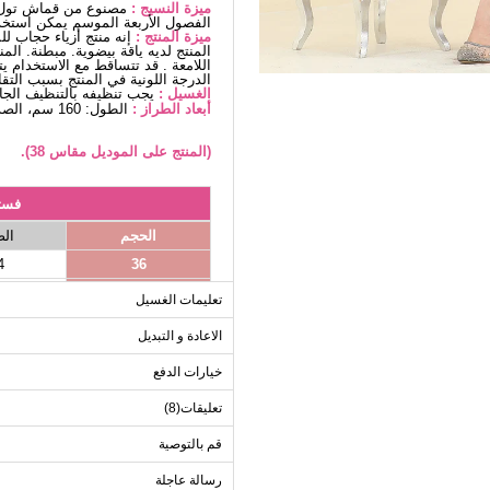
ميزة النسيج :
مصنوع من قماش تول ل
الفصول الأربعة الموسم يمكن استخد
ميزة المنتج :
إنه منتج أزياء حجاب ل
المنتج لديه ياقة بيضوية. مبطنة. ا
اللامعة . قد تتساقط مع الاستخدام 
الدرجة اللونية في المنتج بسبب التق
الغسيل :
يجب تنظيفه بالتنظيف الج
أبعاد الطراز :
الطول: 160 سم، الصدر: 86 سم، الخصر68، الوركين: 95 سم، الوزن: 55 كغ
(المنتج على الموديل مقاس 38).
فست
الحجم
ال
4
36
8
38
تعليمات الغسيل
2
40
الاعادة و التبديل
6
42
خيارات الدفع
0
44
8
46
تعليقات(8)
0
48
قم بالتوصية
6
50
رسالة عاجلة