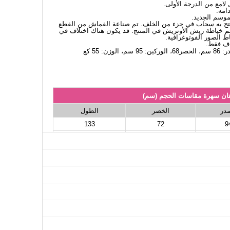
امع من الدرجة الأولى.
امه.
لموسم الجديد.
لمنتج به سحاب في جزء من الخلف. تم صناعة القماش من القطع
يتم خياطة ريش الأوتريش في المنتج. قد يكون هناك اختلاف في
اط الصور الفوتوغرافية.
اف فقط.
ان سهرة مقاسات الحجم (سم)
صدر
الخصر
الطول
133
72
9
133
76
9
133
82
10
133
86
10
133
90
11
133
96
11
133
100
12
133
102
12