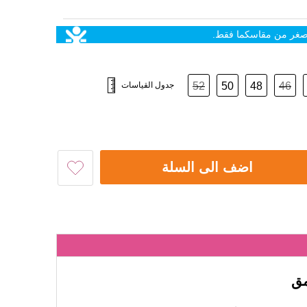
اصغر من مقاسكما فقط.
46
48
50
52
جدول القياسات
اضف الى السلة
مق