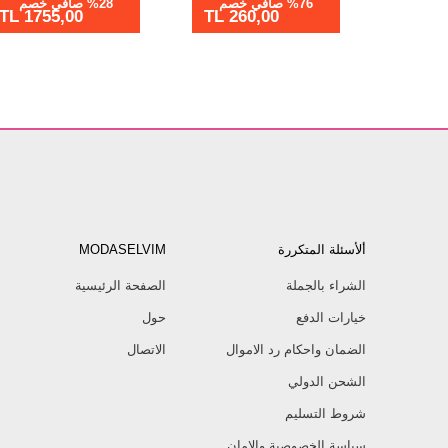
%76 صافي خصم
%76 صافي خصم
260,00 TL
1955,02 TL
1260
ألأسئلة المتكررة
MODASELVIM
الشراء بالجملة
الصفحة الرئيسية
خيارات الدفع
حول
الضمان واحكام رد الاموال
الاتصال
الشحن الدولي
شروط التسليم
سياسة الخصوصية والامان