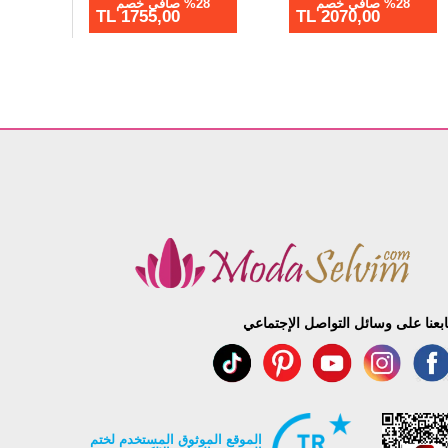
%28 صافي خصم
%28 صافي خصم
%28 ص
2070,00 TL
1665,00 TL
ابعنا على وسائل التواصل الإجتماعي
الموقع الموثوق المستخدم لختم