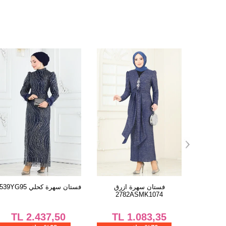
حلي
فستان سهرة أزرق فاتح
فستان سهرة ازرق
2782ASMK1074
2382ANT466
58
TL
1.083,35
TL
8.145,90