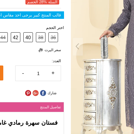
السلة %28 الخصم
قالب المنتج كبير يرجى اخذ مقاس 
اختر الحجم
44
42
40
38
36
سعر اليرت
العدد:
-
+
شارك
تفاصيل المنتج
فستان سهرة رمادي غا