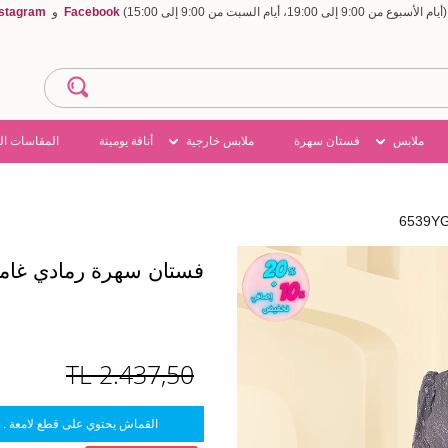
Facebook
و
nstagram
ملابس
فستان سهرة
ملابس خارجية
أناقة يومينة
المقاسات ال
فستان سهرة رمادي غامق 9YG95
TL
2.437,50
القماش يحتوي على قطع لامعة . 