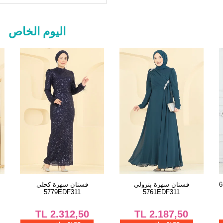
2
52
اليوم الخاص
فستان سهرة كحلي 6539YG95
فستان سهرة بترولي
5761EDF311
TL
2.187,50
TL
2.437,50